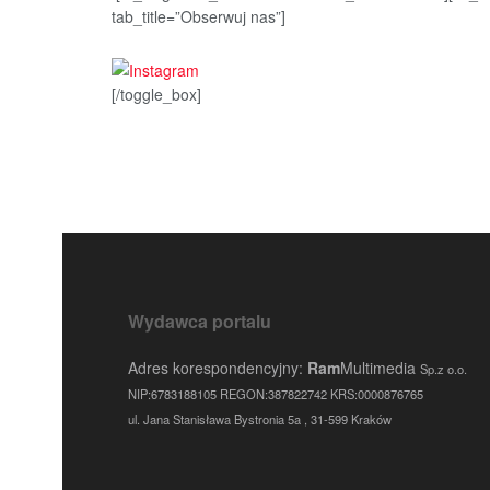
tab_title=”Obserwuj nas”]
[/toggle_box]
Wydawca portalu
Adres korespondencyjny:
Ram
Multimedia
Sp.z o.o.
NIP:6783188105 REGON:387822742 KRS:0000876765
ul. Jana Stanisława Bystronia 5a , 31-599 Kraków