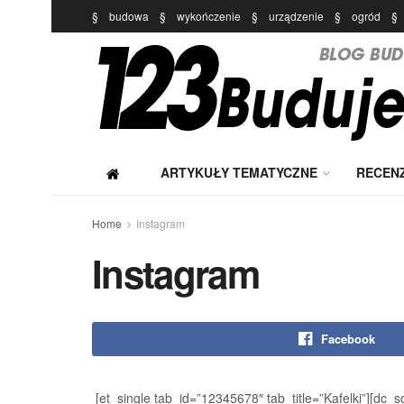
§
budowa
§
wykończenie
§
urządzenie
§
ogród
§
ARTYKUŁY TEMATYCZNE
RECEN
Home
Instagram
Instagram
Facebook
[et_single tab_id=”12345678″ tab_title=”Kafelki”][dc_s