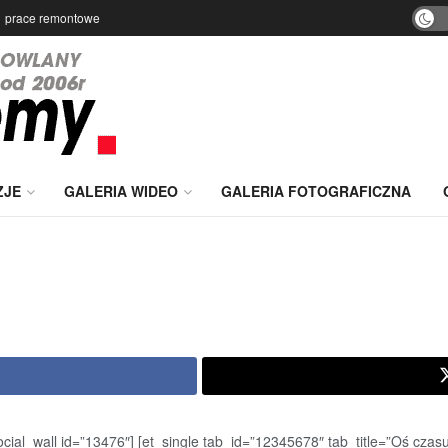
prace remontowe
ZJE
GALERIA WIDEO
GALERIA FOTOGRAFICZNA
ocial_wall id=”13476″] [et_single tab_id=”12345678″ tab_title=”Oś czas