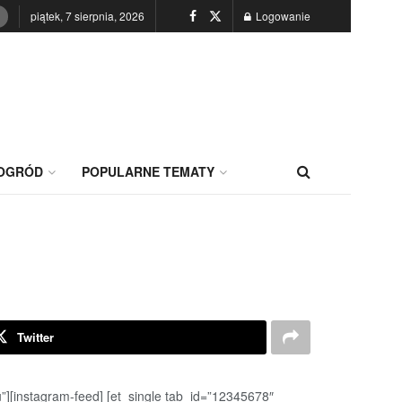
piątek, 7 sierpnia, 2026
Logowanie
OGRÓD
POPULARNE TEMATY
Twitter
u”][instagram-feed] [et_single tab_id=”12345678″