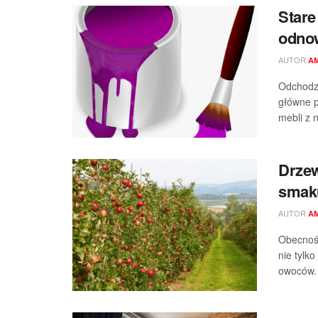
Stare
odnow
AUTOR
A
Odchodzą
główne p
mebli z n
Drze
smaku
AUTOR
A
Obecnoś
nie tylk
owoców.