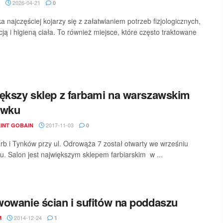
2026-04-21
0
 najczęściej kojarzy się z załatwianiem potrzeb fizjologicznych,
cją i higieną ciała. To również miejsce, które często traktowane
ększy sklep z farbami na warszawskim
ówku
2017-11-03
INT GOBAIN
0
rb i Tynków przy ul. Odrowąża 7 został otwarty we wrześniu
u. Salon jest największym sklepem farbiarskim w ...
owanie ścian i sufitów na poddaszu
2014-12-24
M
1