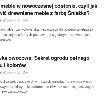
 meble w nowoczesnej odsłonie, czyli jak
ić drewniane meble z farbą Śnieżka?
2026-07-31
M
0
cy lakier czy kolorystyka niepasująca do nowego wnętrza to
rzyczyny, dla których pozbywamy się starych, drewnianych
aszych ...
wka owocowe: Sekret ogrodu pełnego
 i kolorów
2026-04-27
M
0
ć drzewek owocowych w naszych ogrodach przyciąga wzrok
o swymi urokliwymi kształtami, ale również obietnicą soczystych
 Drzewa owocowe ...