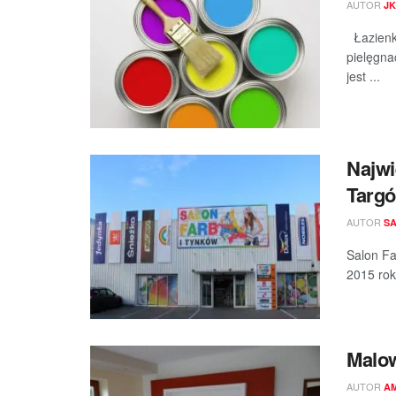
AUTOR
JK
Łazienka
pielęgna
jest ...
Najwi
Targ
AUTOR
SA
Salon Fa
2015 rok
Malow
AUTOR
A