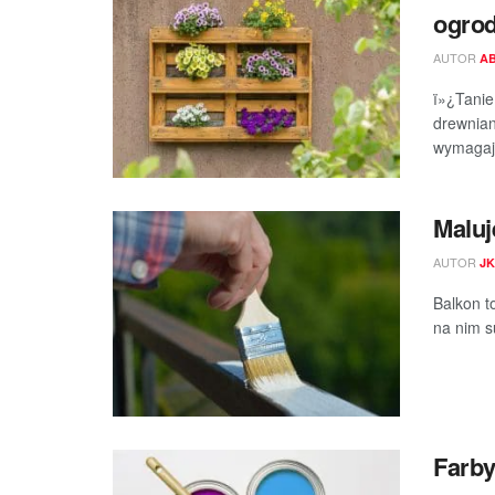
ogrod
AUTOR
A
ï»¿Tanie
drewnian
wymagają
Maluj
AUTOR
JK
Balkon t
na nim s
Farby