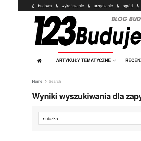
§
budowa
§
wykończenie
§
urządzenie
§
ogród
§
ARTYKUŁY TEMATYCZNE
RECEN
Home
Search
Wyniki wyszukiwania dla zapy