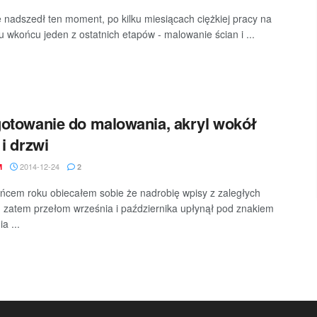
 nadszedł ten moment, po kilku miesiącach ciężkiej pracy na
 wkońcu jeden z ostatnich etapów - malowanie ścian i ...
otowanie do malowania, akryl wokół
 i drzwi
2014-12-24
M
2
ńcem roku obiecałem sobie że nadrobię wpisy z zaległych
 zatem przełom września i października upłynął pod znakiem
a ...