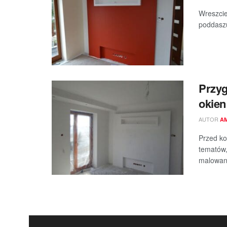
Wreszcie
poddaszu
Przyg
okien
AUTOR
A
Przed ko
tematów,
malowani