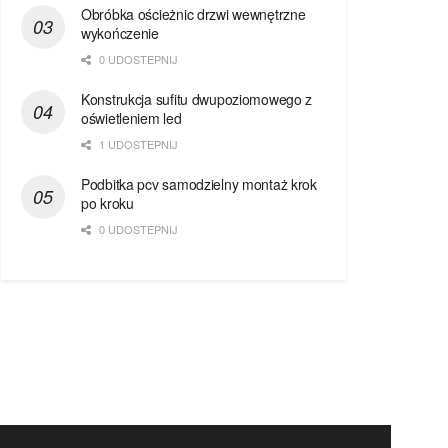
Obróbka ościeżnic drzwi wewnętrzne
wykończenie
0 UDOSTEPNIJ
Konstrukcja sufitu dwupoziomowego z
oświetleniem led
1 UDOSTEPNIJ
Podbitka pcv samodzielny montaż krok
po kroku
0 UDOSTEPNIJ