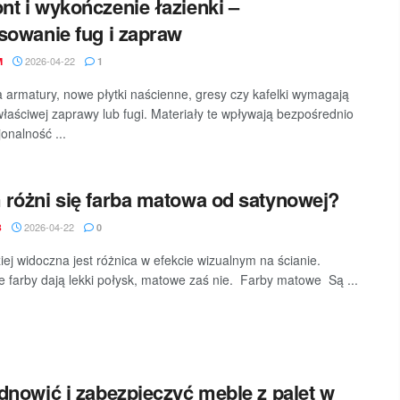
t i wykończenie łazienki –
sowanie fug i zapraw
2026-04-22
M
1
armatury, nowe płytki naścienne, gresy czy kafelki wymagają
łaściwej zaprawy lub fugi. Materiały te wpływają bezpośrednio
onalność ...
różni się farba matowa od satynowej?
2026-04-22
B
0
iej widoczna jest różnica w efekcie wizualnym na ścianie.
 farby dają lekki połysk, matowe zaś nie. Farby matowe Są ...
dnowić i zabezpieczyć meble z palet w