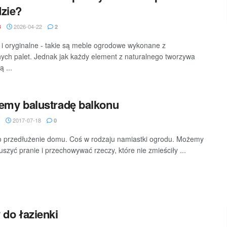
zie?
2026-04-22
B
2
 i oryginalne - takie są meble ogrodowe wykonane z
ych palet. Jednak jak każdy element z naturalnego tworzywa
 ...
emy balustradę balkonu
2017-07-18
0
o przedłużenie domu. Coś w rodzaju namiastki ogrodu. Możemy
uszyć pranie i przechowywać rzeczy, które nie zmieściły ...
 do łazienki