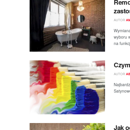
Remon
zasto
AUTOR
A
Wymiana 
wyboru w
na funkcj
Czym 
AUTOR
A
Najbardz
Satynowe
Jak o