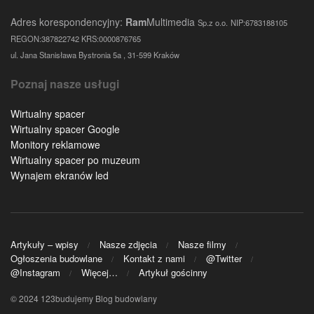
Adres korespondencyjny:
Ram
Multimedia
Sp.z o.o.
NIP:6783188105
REGON:387822742 KRS:0000876765
ul. Jana Stanisława Bystronia 5a , 31-599 Kraków
Poznaj nasze usługi
Wirtualny spacer
Wirtualny spacer Google
Monitory reklamowe
Wirtualny spacer po muzeum
Wynajem ekranów led
Artykuły – wpisy
Nasze zdjęcia
Nasze filmy
Ogłoszenia budowlane
Kontakt z nami
@Twitter
@Instagram
Więcej…
Artykuł gościnny
© 2024 123budujemy Blog budowlany