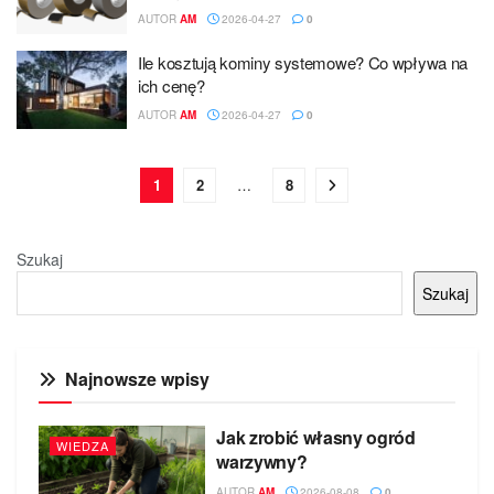
AUTOR
AM
2026-04-27
0
Ile kosztują kominy systemowe? Co wpływa na
ich cenę?
AUTOR
AM
2026-04-27
0
1
2
…
8
Szukaj
Szukaj
Najnowsze wpisy
Jak zrobić własny ogród
WIEDZA
warzywny?
AUTOR
AM
2026-08-08
0