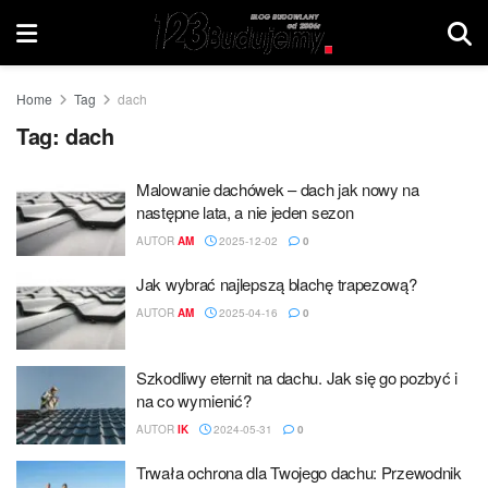
Home
Tag
dach
Tag:
dach
Malowanie dachówek – dach jak nowy na
następne lata, a nie jeden sezon
AUTOR
AM
2025-12-02
0
Jak wybrać najlepszą blachę trapezową?
AUTOR
AM
2025-04-16
0
Szkodliwy eternit na dachu. Jak się go pozbyć i
na co wymienić?
AUTOR
IK
2024-05-31
0
Trwała ochrona dla Twojego dachu: Przewodnik