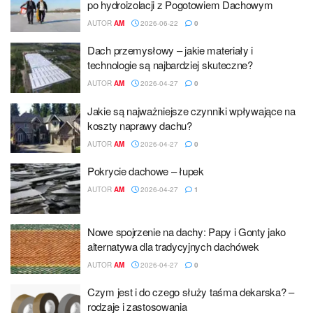
po hydroizolacji z Pogotowiem Dachowym
AUTOR
AM
2026-06-22
0
Dach przemysłowy – jakie materiały i
technologie są najbardziej skuteczne?
AUTOR
AM
2026-04-27
0
Jakie są najważniejsze czynniki wpływające na
koszty naprawy dachu?
AUTOR
AM
2026-04-27
0
Pokrycie dachowe – łupek
AUTOR
AM
2026-04-27
1
Nowe spojrzenie na dachy: Papy i Gonty jako
alternatywa dla tradycyjnych dachówek
AUTOR
AM
2026-04-27
0
Czym jest i do czego służy taśma dekarska? –
rodzaje i zastosowania