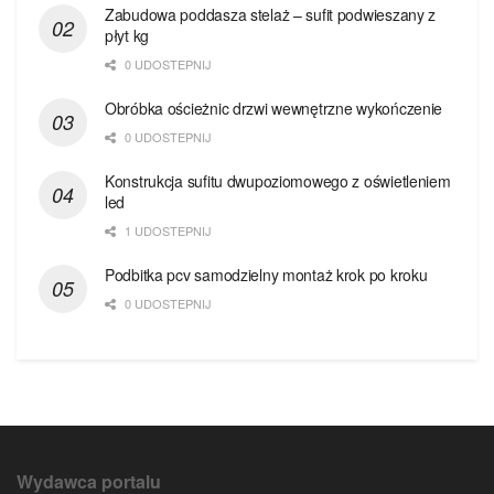
Zabudowa poddasza stelaż – sufit podwieszany z
płyt kg
0 UDOSTEPNIJ
Obróbka ościeżnic drzwi wewnętrzne wykończenie
0 UDOSTEPNIJ
Konstrukcja sufitu dwupoziomowego z oświetleniem
led
1 UDOSTEPNIJ
Podbitka pcv samodzielny montaż krok po kroku
0 UDOSTEPNIJ
Wydawca portalu