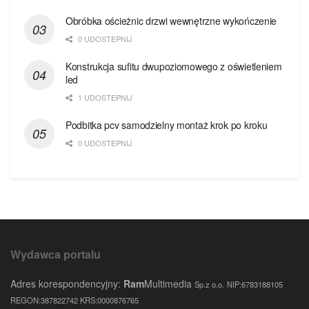
Obróbka ościeżnic drzwi wewnętrzne wykończenie
0 UDOSTEPNIJ
Konstrukcja sufitu dwupoziomowego z oświetleniem
led
1 UDOSTEPNIJ
Podbitka pcv samodzielny montaż krok po kroku
0 UDOSTEPNIJ
Wydawca portalu
Adres korespondencyjny:
Ram
Multimedia
Sp.z o.o.
NIP:6783188105
REGON:387822742 KRS:0000876765