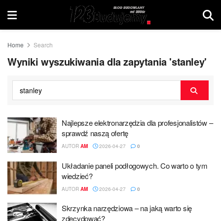
Home
Search
Wyniki wyszukiwania dla zapytania 'stanley'
Najlepsze elektronarzędzia dla profesjonalistów –
sprawdź naszą ofertę
AUTOR
AM
2026-04-27
0
Układanie paneli podłogowych. Co warto o tym
wiedzieć?
AUTOR
AM
2026-04-27
0
Skrzynka narzędziowa – na jaką warto się
zdecydować?