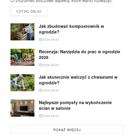
Ci zrozumieć kluczowe aspekty, które warto rozważyć.
DETAILS
CZYTAJ DALEJ
Jak zbudować kompostownik w
ogrodzie?
2026-08-05
Recenzja: Narzędzia do prac w ogrodzie
2026
2026-08-04
Jak skutecznie walczyć z chwastami w
ogrodzie?
2026-08-03
Najlepsze pomysły na wykończenie
ścian w salonie
2026-08-02
POKAŻ WIĘCEJ