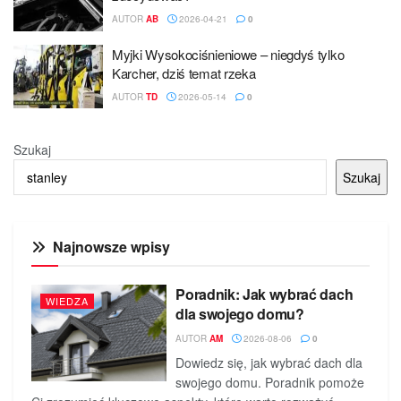
AUTOR
AB
2026-04-21
0
Myjki Wysokociśnieniowe – niegdyś tylko
Karcher, dziś temat rzeka
AUTOR
TD
2026-05-14
0
Szukaj
Szukaj
Najnowsze wpisy
Poradnik: Jak wybrać dach
WIEDZA
dla swojego domu?
AUTOR
AM
2026-08-06
0
Dowiedz się, jak wybrać dach dla
swojego domu. Poradnik pomoże