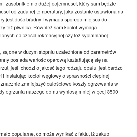
m i zasobnikiem o dużej pojemności, który sam będzie
ości od zadanej temperatury, jaka zostanie ustawiona na
tóry jest dość brudny i wymaga sporego miejsca do
czy też piwnica. Również sam kocioł wymaga
nych od części rekreacyjnej czy też sypialnianej.
, są one w dużym stopniu uzależnione od parametrów
enny posiada wartość opałową kształtującą się na
ut, jeśli chodzi o jakość tego rodzaju opału, jest bardzo
 i instalując kocioł węglowy o sprawności cieplnej
 znacznie zmniejszyć całościowe koszty ogrzewania w
ty ogrzania naszego domu wyniosą mniej więcej 3500
mało popularne, co może wynikać z faktu, iż zakup