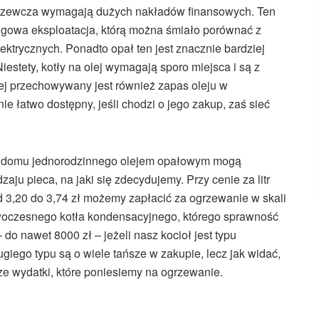
a grzewcza wymagają dużych nakładów finansowych. Ten
gowa eksploatacja, którą można śmiało porównać z
ktrycznych. Ponadto opał ten jest znacznie bardziej
iestety, kotły na olej wymagają sporo miejsca i są z
rej przechowywany jest również zapas oleju w
ie łatwo dostępny, jeśli chodzi o jego zakup, zaś sieć
ci domu jednorodzinnego olejem opałowym mogą
zaju pieca, na jaki się zdecydujemy. Przy cenie za litr
d 3,20 do 3,74 zł możemy zapłacić za ogrzewanie w skali
owoczesnego kotła kondensacyjnego, którego sprawność
o nawet 8000 zł – jeżeli nasz kocioł jest typu
giego typu są o wiele tańsze w zakupie, lecz jak widać,
ze wydatki, które poniesiemy na ogrzewanie.