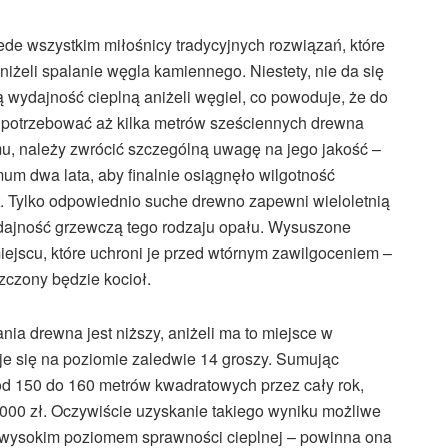
e wszystkim miłośnicy tradycyjnych rozwiązań, które
niżeli spalanie węgla kamiennego. Niestety, nie da się
ą wydajność cieplną aniżeli węgiel, co powoduje, że do
 potrzebować aż kilka metrów sześciennych drewna
, należy zwrócić szczególną uwagę na jego jakość –
m dwa lata, aby finalnie osiągnęło wilgotność
t. Tylko odpowiednio suche drewno zapewni wieloletnią
dajność grzewczą tego rodzaju opału. Wysuszone
scu, które uchroni je przed wtórnym zawilgoceniem –
zczony będzie kocioł.
ia drewna jest niższy, aniżeli ma to miejsce w
je się na poziomie zaledwie 14 groszy. Sumując
d 150 do 160 metrów kwadratowych przez cały rok,
000 zł. Oczywiście uzyskanie takiego wyniku możliwe
się wysokim poziomem sprawności cieplnej – powinna ona