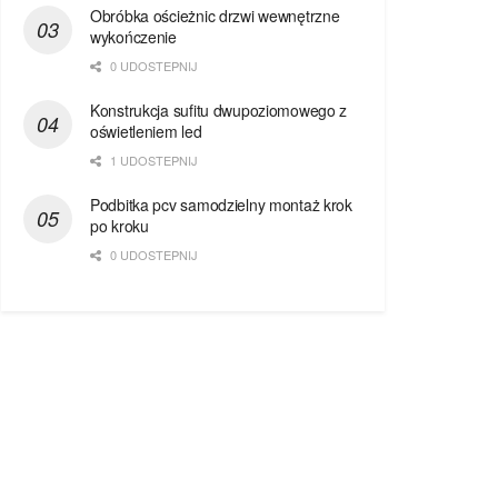
Obróbka ościeżnic drzwi wewnętrzne
wykończenie
0 UDOSTEPNIJ
Konstrukcja sufitu dwupoziomowego z
oświetleniem led
1 UDOSTEPNIJ
Podbitka pcv samodzielny montaż krok
po kroku
0 UDOSTEPNIJ