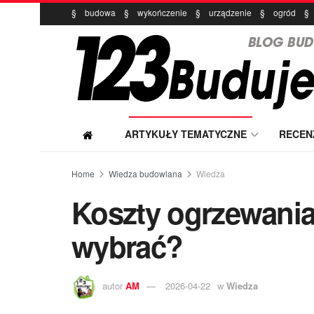
§
budowa
§
wykończenie
§
urządzenie
§
ogród
§
ARTYKUŁY TEMATYCZNE
RECEN
Home
Wiedza budowlana
Wiedza
Koszty ogrzewania
wybrać?
autor
AM
2026-04-22
w
Wiedza