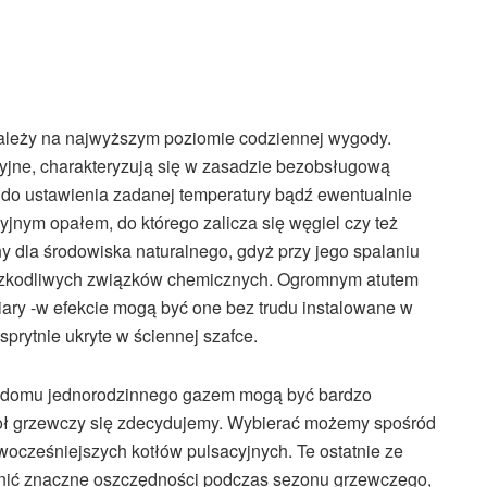
zależy na najwyższym poziomie codziennej wygody.
cyjne, charakteryzują się w zasadzie bezobsługową
ę do ustawienia zadanej temperatury bądź ewentualnie
jnym opałem, do którego zalicza się węgiel czy też
y dla środowiska naturalnego, gdyż przy jego spalaniu
e szkodliwych związków chemicznych. Ogromnym atutem
iary -w efekcie mogą być one bez trudu instalowane w
sprytnie ukryte w ściennej szafce.
a domu jednorodzinnego gazem mogą być bardzo
cioł grzewczy się zdecydujemy. Wybierać możemy spośród
wocześniejszych kotłów pulsacyjnych. Te ostatnie ze
nić znaczne oszczędności podczas sezonu grzewczego,