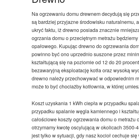
Na ogrzewaniu domu drewnem decydują się przed
są bardziej przyjazne środowisku naturalnemu, a
ukryć faktu, iż drewno posiada znacznie mniejsz
ogrzania domu o przeciętnym metrażu będziemy
opałowego. Kupując drewno do ogrzewania domu
powinno być ono uprzednio suszone przez minimu
kształtującą się na poziomie od 12 do 20 procen
bezawaryjną eksploatację kotła oraz wysoką wy
drewno należy przechowywać w odpowiednim miej
może to być chociażby kotłownia, w której umies
Koszt uzyskania 1 kWh ciepła w przypadku spalan
przypadku spalanie węgla kamiennego i kształtu
całościowe koszty ogrzewania domu o metrażu o
otrzymamy kwotę oscylującą w okolicach 3500-4
jest tylko w sytuacji, gdy nasz kocioł cechuje 