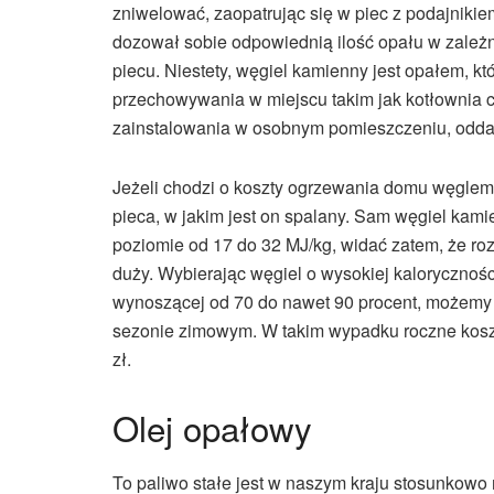
zniwelować, zaopatrując się w piec z podajnikie
dozował sobie odpowiednią ilość opału w zależn
piecu. Niestety, węgiel kamienny jest opałem, k
przechowywania w miejscu takim jak kotłownia 
zainstalowania w osobnym pomieszczeniu, oddalo
Jeżeli chodzi o koszty ogrzewania domu węglem
pieca, w jakim jest on spalany. Sam węgiel kami
poziomie od 17 do 32 MJ/kg, widać zatem, że rozrz
duży. Wybierając węgiel o wysokiej kaloryczności
wynoszącej od 70 do nawet 90 procent, możemy
sezonie zimowym. W takim wypadku roczne kosz
zł.
Olej opałowy
To paliwo stałe jest w naszym kraju stosunkowo 