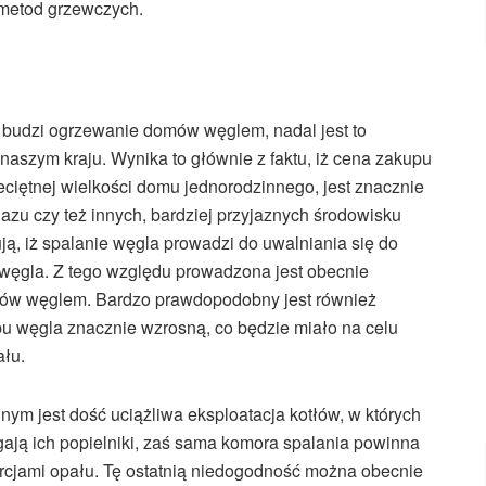
 metod grzewczych.
ch budzi ogrzewanie domów węglem, nadal jest to
naszym kraju. Wynika to głównie z faktu, iż cena zakupu
iętnej wielkości domu jednorodzinnego, jest znacznie
gazu czy też innych, bardziej przyjaznych środowisku
ją, iż spalanie węgla prowadzi do uwalniania się do
 węgla. Z tego względu prowadzona jest obecnie
mów węglem. Bardzo prawdopodobny jest również
upu węgla znacznie wzrosną, co będzie miało na celu
ału.
 jest dość uciążliwa eksploatacja kotłów, w których
ają ich popielniki, zaś sama komora spalania powinna
cjami opału. Tę ostatnią niedogodność można obecnie