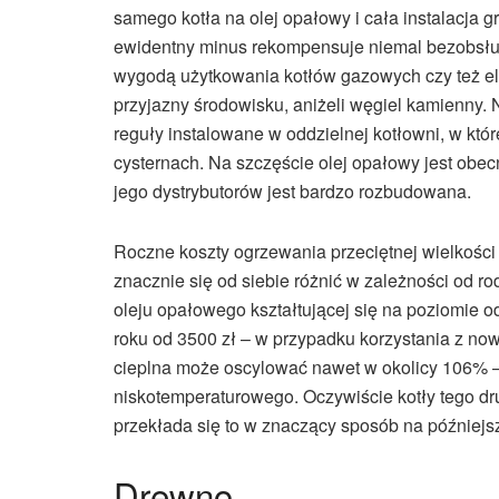
samego kotła na olej opałowy i cała instalacj
ewidentny minus rekompensuje niemal bezobsłu
wygodą użytkowania kotłów gazowych czy też ele
przyjazny środowisku, aniżeli węgiel kamienny. N
reguły instalowane w oddzielnej kotłowni, w któ
cysternach. Na szczęście olej opałowy jest obecn
jego dystrybutorów jest bardzo rozbudowana.
Roczne koszty ogrzewania przeciętnej wielkoś
znacznie się od siebie różnić w zależności od rod
oleju opałowego kształtującej się na poziomie o
roku od 3500 zł – w przypadku korzystania z n
cieplna może oscylować nawet w okolicy 106% – d
niskotemperaturowego. Oczywiście kotły tego dru
przekłada się to w znaczący sposób na późniejs
Drewno