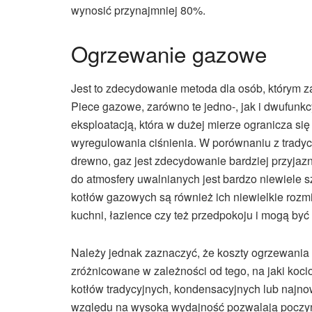
wynosić przynajmniej 80%.
Ogrzewanie gazowe
Jest to zdecydowanie metoda dla osób, którym 
Piece gazowe, zarówno te jedno-, jak i dwufunk
eksploatacją, która w dużej mierze ogranicza si
wyregulowania ciśnienia. W porównaniu z tradycy
drewno, gaz jest zdecydowanie bardziej przyjazn
do atmosfery uwalnianych jest bardzo niewiel
kotłów gazowych są również ich niewielkie rozm
kuchni, łazience czy też przedpokoju i mogą być 
Należy jednak zaznaczyć, że koszty ogrzewani
zróżnicowane w zależności od tego, na jaki ko
kotłów tradycyjnych, kondensacyjnych lub najno
względu na wysoką wydajność pozwalają poczy