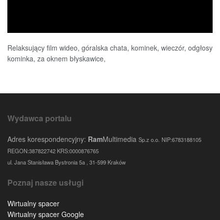
Relaksujący film wideo, góralska chata, kominek, wieczór, odgłosy
kominka, za oknem błyskawice,
Wydawca portalu
Adres korespondencyjny:
Ram
Multimedia
Sp.z o.o.
NIP:6783188105
REGON:387822742 KRS:0000876765
ul. Jana Stanisława Bystronia 5a , 31-599 Kraków
Poznaj nasze usługi
Wirtualny spacer
Wirtualny spacer Google