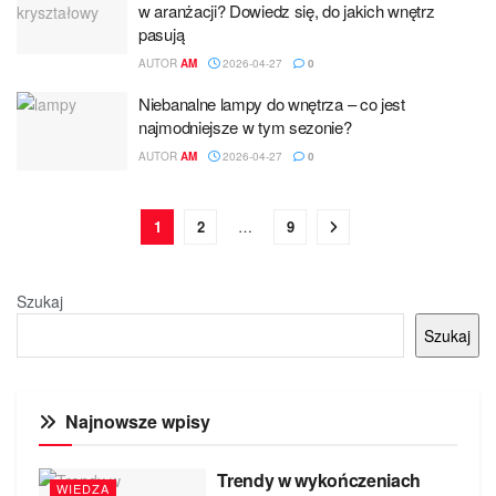
w aranżacji? Dowiedz się, do jakich wnętrz
pasują
AUTOR
AM
2026-04-27
0
Niebanalne lampy do wnętrza – co jest
najmodniejsze w tym sezonie?
AUTOR
AM
2026-04-27
0
1
2
…
9
Szukaj
Szukaj
Najnowsze wpisy
Trendy w wykończeniach
WIEDZA