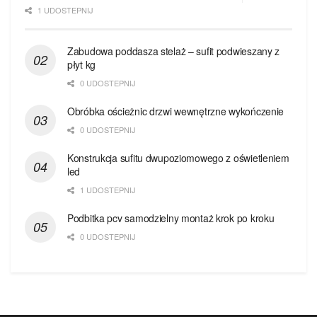
1 UDOSTEPNIJ
Zabudowa poddasza stelaż – sufit podwieszany z
płyt kg
0 UDOSTEPNIJ
Obróbka ościeżnic drzwi wewnętrzne wykończenie
0 UDOSTEPNIJ
Konstrukcja sufitu dwupoziomowego z oświetleniem
led
1 UDOSTEPNIJ
Podbitka pcv samodzielny montaż krok po kroku
0 UDOSTEPNIJ