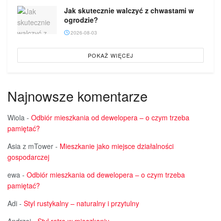
Jak skutecznie walczyć z chwastami w
ogrodzie?
2026-08-03
POKAŻ WIĘCEJ
Najnowsze komentarze
Wiola
-
Odbiór mieszkania od dewelopera – o czym trzeba
pamiętać?
Asia z mTower
-
Mieszkanie jako miejsce działalności
gospodarczej
ewa
-
Odbiór mieszkania od dewelopera – o czym trzeba
pamiętać?
Adi
-
Styl rustykalny – naturalny i przytulny
Andrzej
-
Styl retro w mieszkaniu