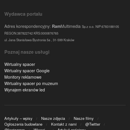
Wydawca portalu
Adres korespondencyjny:
Ram
Multimedia
Sp.z o.o.
NIP:6783188105
REGON:387822742 KRS:0000876765
ul. Jana Stanisława Bystronia 5a , 31-599 Kraków
Poznaj nasze usługi
Wirtualny spacer
Wirtualny spacer Google
Monitory reklamowe
Wirtualny spacer po muzeum
Wynajem ekranów led
Artykuły – wpisy
Nasze zdjęcia
Nasze filmy
Ogłoszenia budowlane
Kontakt z nami
@Twitter
@Instagram
Więcej…
Artykuł gościnny