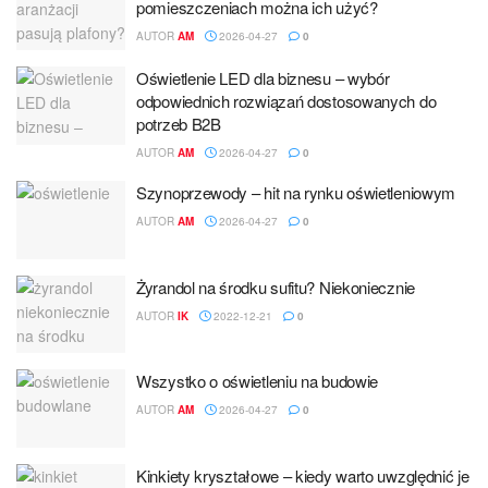
pomieszczeniach można ich użyć?
AUTOR
AM
2026-04-27
0
Oświetlenie LED dla biznesu – wybór
odpowiednich rozwiązań dostosowanych do
potrzeb B2B
AUTOR
AM
2026-04-27
0
Szynoprzewody – hit na rynku oświetleniowym
AUTOR
AM
2026-04-27
0
Żyrandol na środku sufitu? Niekoniecznie
AUTOR
IK
2022-12-21
0
Wszystko o oświetleniu na budowie
AUTOR
AM
2026-04-27
0
Kinkiety kryształowe – kiedy warto uwzględnić je