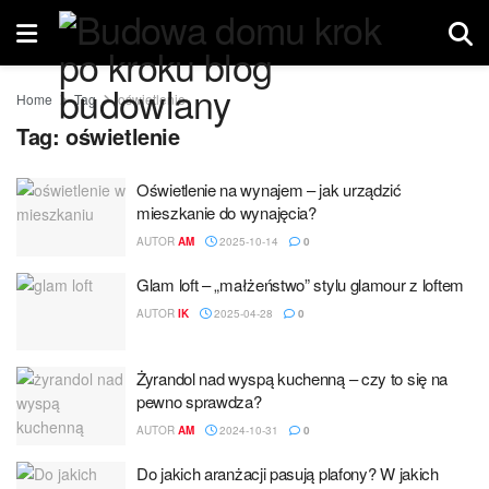
Home
Tag
oświetlenie
Tag:
oświetlenie
Oświetlenie na wynajem – jak urządzić
mieszkanie do wynajęcia?
AUTOR
AM
2025-10-14
0
Glam loft – „małżeństwo” stylu glamour z loftem
AUTOR
IK
2025-04-28
0
Żyrandol nad wyspą kuchenną – czy to się na
pewno sprawdza?
AUTOR
AM
2024-10-31
0
Do jakich aranżacji pasują plafony? W jakich