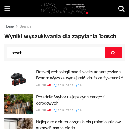
Home
Search
Wyniki wyszukiwania dla zapytania 'bosch'
Rozwój technologii baterii w elektronarzędziach
Bosch: Wyższa wydajność, dłuższa żywotność
AUTOR
AM
2026-04-27
0
Poradnik: Wybór najlepszych narzędzi
ogrodowych
AUTOR
AM
2026-07-25
0
Najlepsze elektronarzędzia dla profesjonalistów –
sprawdź naszą ofertę