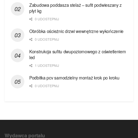
Zabudowa poddasza stelaż – sufit podwieszany z
płyt kg
0 UDOSTEPNIJ
Obróbka ościeżnic drzwi wewnętrzne wykończenie
0 UDOSTEPNIJ
Konstrukcja sufitu dwupoziomowego z oświetleniem
led
1 UDOSTEPNIJ
Podbitka pcv samodzielny montaż krok po kroku
0 UDOSTEPNIJ
Wydawca portalu