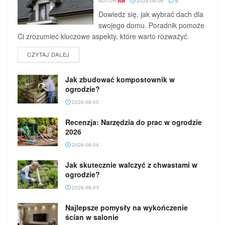
AUTOR
AM
2026-08-06
0
Dowiedz się, jak wybrać dach dla
swojego domu. Poradnik pomoże
Ci zrozumieć kluczowe aspekty, które warto rozważyć.
DETAILS
CZYTAJ DALEJ
Jak zbudować kompostownik w
ogrodzie?
2026-08-05
Recenzja: Narzędzia do prac w ogrodzie
2026
2026-08-04
Jak skutecznie walczyć z chwastami w
ogrodzie?
2026-08-03
Najlepsze pomysły na wykończenie
ścian w salonie