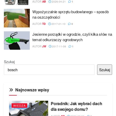
AUTOR
AB
2026-04-21
1
Wypożyczalnie sprzętu budowlanego – sposób
na oszczędności
AUTOR
TD
2017-01-10
0
Jesienne porządki w ogrodzie, czyli kilka słów na
temat odkurzaczy ogrodowych
AUTOR
JW
2017-11-08
1
Szukaj
Szukaj
Najnowsze wpisy
Poradnik: Jak wybrać dach
WIEDZA
dla swojego domu?