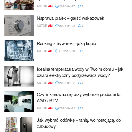
AUTOR
AM
2026-04-27
0
Naprawa pralek – garść wskazówek
AUTOR
AM
2026-04-23
0
Ranking zmywarek – jaką kupić
AUTOR
AB
2022-10-10
0
Idealna temperatura wody w Twoim domu – jak
działa elektryczny podgrzewacz wody?
AUTOR
AM
2026-04-22
0
Czym kierować się przy wyborze producenta
AGD / RTV
AUTOR
AM
2026-04-22
0
Jak wybrać lodówkę – tanią, wolnostojącą, do
zabudowy