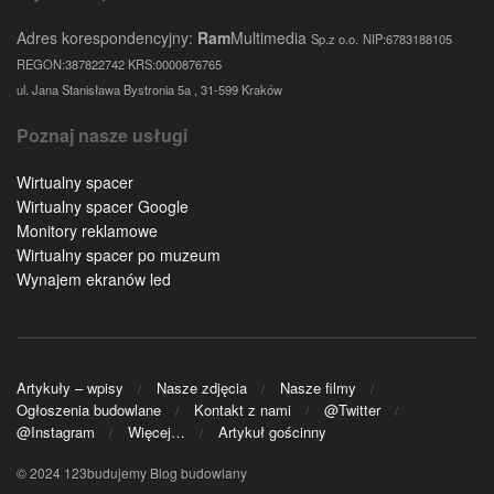
Adres korespondencyjny:
Ram
Multimedia
Sp.z o.o.
NIP:6783188105
REGON:387822742 KRS:0000876765
ul. Jana Stanisława Bystronia 5a , 31-599 Kraków
Poznaj nasze usługi
Wirtualny spacer
Wirtualny spacer Google
Monitory reklamowe
Wirtualny spacer po muzeum
Wynajem ekranów led
Artykuły – wpisy
Nasze zdjęcia
Nasze filmy
Ogłoszenia budowlane
Kontakt z nami
@Twitter
@Instagram
Więcej…
Artykuł gościnny
© 2024 123budujemy Blog budowlany