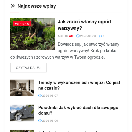
Najnowsze wpisy
Jak zrobić własny ogród
WIEDZA
warzywny?
AUTOR
AM
2026-08-08
0
Dowiedz się, jak stworzyć własny
ogród warzywny! Krok po kroku
do świeżych i zdrowych warzyw w Twoim ogrodzie.
DETAILS
CZYTAJ DALEJ
Trendy w wykończeniach wnętrz: Co jest
na czasie?
2026-08-07
Poradnik: Jak wybrać dach dla swojego
domu?
2026-08-06