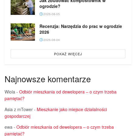
Jak zbudować kompostownik w
ogrodzie?
2026-08-05
Recenzja: Narzędzia do prac w ogrodzie
2026
2026-08-04
POKAŻ WIĘCEJ
Najnowsze komentarze
Wiola
-
Odbiór mieszkania od dewelopera – o czym trzeba
pamiętać?
Asia z mTower
-
Mieszkanie jako miejsce działalności
gospodarczej
ewa
-
Odbiór mieszkania od dewelopera – o czym trzeba
pamiętać?