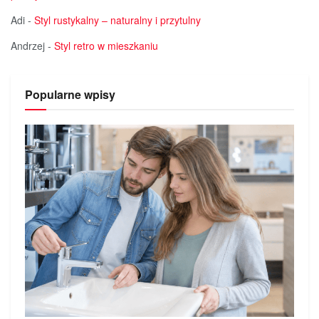
Adi
-
Styl rustykalny – naturalny i przytulny
Andrzej
-
Styl retro w mieszkaniu
Popularne wpisy