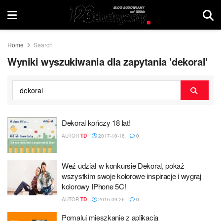
Home
Search
Wyniki wyszukiwania dla zapytania 'dekoral'
Dekoral kończy 18 lat!
AUTOR
TD
2017-10-16
0
Weź udział w konkursie Dekoral, pokaż
wszystkim swoje kolorowe inspiracje i wygraj
kolorowy IPhone 5C!
AUTOR
TD
2016-09-26
0
Pomaluj mieszkanie z aplikacją