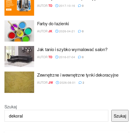
AUTOR
TD
2017-10-16
0
Farby do łazienki
AUTOR
JK
2026-04-21
0
Jak tanio i szybko wymalować salon?
AUTOR
TD
2016-07-04
0
Zewnętrzne i wewnętrzne tynki dekoracyjne
AUTOR
JW
2026-08-01
2
Szukaj
Szukaj