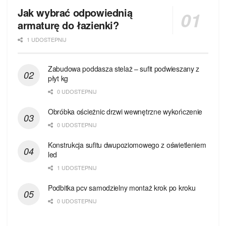
Jak wybrać odpowiednią
armaturę do łazienki?
1 UDOSTEPNIJ
Zabudowa poddasza stelaż – sufit podwieszany z
płyt kg
0 UDOSTEPNIJ
Obróbka ościeżnic drzwi wewnętrzne wykończenie
0 UDOSTEPNIJ
Konstrukcja sufitu dwupoziomowego z oświetleniem
led
1 UDOSTEPNIJ
Podbitka pcv samodzielny montaż krok po kroku
0 UDOSTEPNIJ