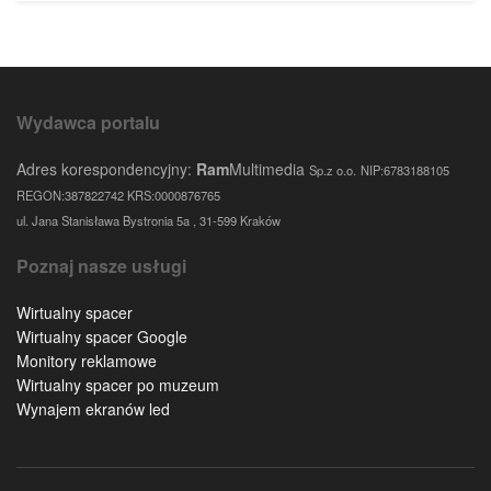
Wydawca portalu
Adres korespondencyjny:
Ram
Multimedia
Sp.z o.o.
NIP:6783188105
REGON:387822742 KRS:0000876765
ul. Jana Stanisława Bystronia 5a , 31-599 Kraków
Poznaj nasze usługi
Wirtualny spacer
Wirtualny spacer Google
Monitory reklamowe
Wirtualny spacer po muzeum
Wynajem ekranów led