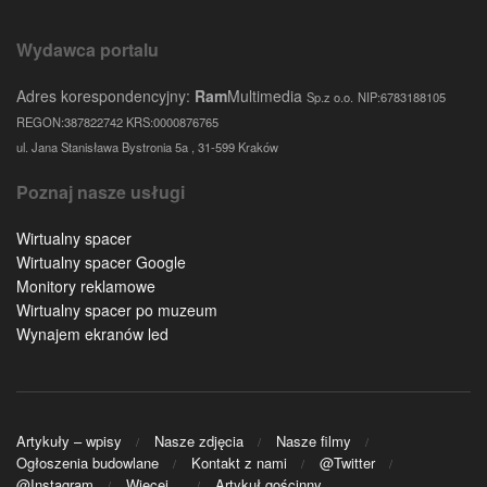
Wydawca portalu
Adres korespondencyjny:
Ram
Multimedia
Sp.z o.o.
NIP:6783188105
REGON:387822742 KRS:0000876765
ul. Jana Stanisława Bystronia 5a , 31-599 Kraków
Poznaj nasze usługi
Wirtualny spacer
Wirtualny spacer Google
Monitory reklamowe
Wirtualny spacer po muzeum
Wynajem ekranów led
Artykuły – wpisy
Nasze zdjęcia
Nasze filmy
Ogłoszenia budowlane
Kontakt z nami
@Twitter
@Instagram
Więcej…
Artykuł gościnny