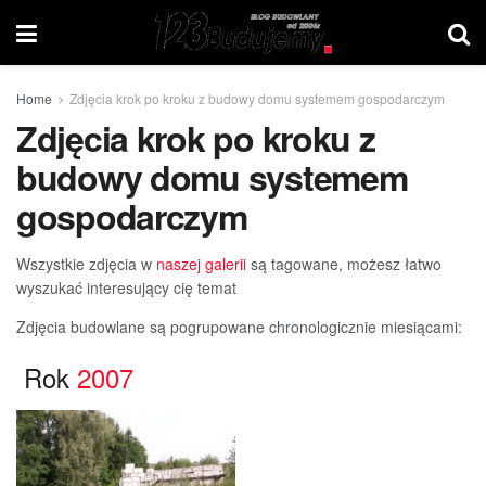
Home
Zdjęcia krok po kroku z budowy domu systemem gospodarczym
Zdjęcia krok po kroku z
budowy domu systemem
gospodarczym
Wszystkie zdjęcia w
naszej galerii
są tagowane, możesz łatwo
wyszukać interesujący cię temat
Zdjęcia budowlane są pogrupowane chronologicznie miesiącami:
Rok
2007