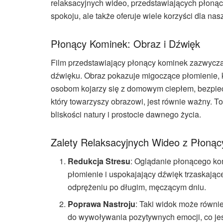
relaksacyjnych wideo, przedstawiających płonąc
spokoju, ale także oferuje wiele korzyści dla n
Płonący Kominek: Obraz i Dźwięk
Film przedstawiający płonący kominek zazwycza
dźwięku. Obraz pokazuje migoczące płomienie, któ
osobom kojarzy się z domowym ciepłem, bezpie
który towarzyszy obrazowi, jest równie ważny. To
bliskości natury i prostocie dawnego życia.
Zalety Relaksacyjnych Wideo z Płoną
Redukcja Stresu
: Oglądanie płonącego ko
płomienie i uspokajający dźwięk trzaskają
odprężeniu po długim, męczącym dniu.
Poprawa Nastroju
: Taki widok może równie
do wywoływania pozytywnych emocji, co jes