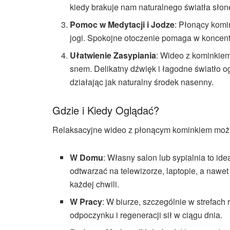
kiedy brakuje nam naturalnego światła sło
Pomoc w Medytacji i Jodze
: Płonący komi
jogi. Spokojne otoczenie pomaga w koncentr
Ułatwienie Zasypiania
: Wideo z kominkie
snem. Delikatny dźwięk i łagodne światło o
działając jak naturalny środek nasenny.
Gdzie i Kiedy Oglądać?
Relaksacyjne wideo z płonącym kominkiem można
W Domu
: Własny salon lub sypialnia to id
odtwarzać na telewizorze, laptopie, a nawet 
każdej chwili.
W Pracy
: W biurze, szczególnie w strefach
odpoczynku i regeneracji sił w ciągu dnia.