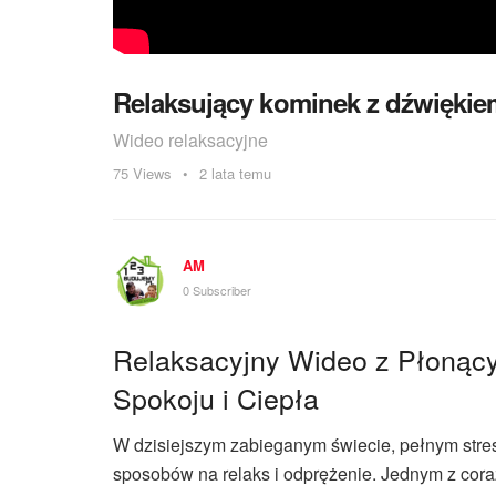
Relaksujący kominek z dźwiękie
Wideo relaksacyjne
75
Views
2 lata temu
AM
0 Subscriber
Relaksacyjny Wideo z Płonąc
Spokoju i Ciepła
W dzisiejszym zabieganym świecie, pełnym stresu
sposobów na relaks i odprężenie. Jednym z coraz