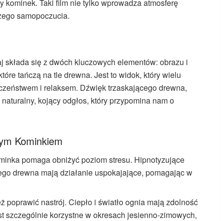
y kominek. Taki film nie tylko wprowadza atmosferę
aszego samopoczucia.
j składa się z dwóch kluczowych elementów: obrazu i
re tańczą na tle drewna. Jest to widok, który wielu
czeństwem i relaksem. Dźwięk trzaskającego drewna,
 naturalny, kojący odgłos, który przypomina nam o
cym Kominkiem
minka pomaga obniżyć poziom stresu. Hipnotyzujące
cego drewna mają działanie uspokajające, pomagając w
ż poprawić nastrój. Ciepło i światło ognia mają zdolność
t szczególnie korzystne w okresach jesienno-zimowych,