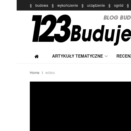
§
budowa
§
wykończenie
§
urządzenie
§
ogród
§
ARTYKUŁY TEMATYCZNE
RECEN
Home
wideo