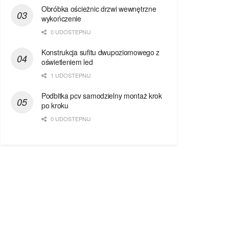
Obróbka ościeżnic drzwi wewnętrzne
wykończenie
0 UDOSTEPNIJ
Konstrukcja sufitu dwupoziomowego z
oświetleniem led
1 UDOSTEPNIJ
Podbitka pcv samodzielny montaż krok
po kroku
0 UDOSTEPNIJ