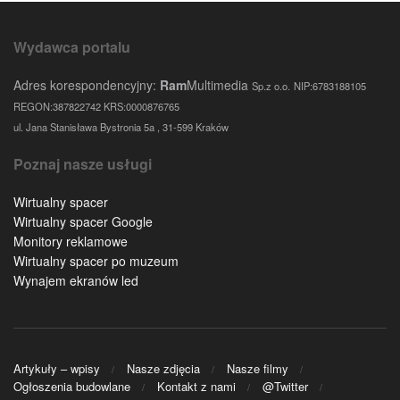
Wydawca portalu
Adres korespondencyjny:
Ram
Multimedia
Sp.z o.o.
NIP:6783188105
REGON:387822742 KRS:0000876765
ul. Jana Stanisława Bystronia 5a , 31-599 Kraków
Poznaj nasze usługi
Wirtualny spacer
Wirtualny spacer Google
Monitory reklamowe
Wirtualny spacer po muzeum
Wynajem ekranów led
Artykuły – wpisy
Nasze zdjęcia
Nasze filmy
Ogłoszenia budowlane
Kontakt z nami
@Twitter