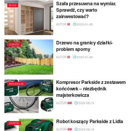
Szafa przesuwna na wymiar.
BLOG
Sprawdź, czy warto
zainwestować?
AUTOR
IK
2025-01-28
Drzewo na granicy działki-
OGRÓD
problem sporny
AUTOR
IK
2025-01-28
Kompresor Parkside z zestawem
RECENZJE
końcówek – niezbędnik
majsterkowicza
AUTOR
AM
2024-08-19
Robot koszący Parkside z Lidla
OGRÓD
AUTOR
AM
2024-08-19