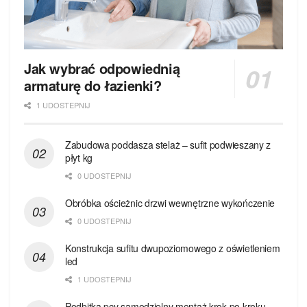
Jak wybrać odpowiednią
armaturę do łazienki?
1 UDOSTEPNIJ
Zabudowa poddasza stelaż – sufit podwieszany z
płyt kg
0 UDOSTEPNIJ
Obróbka ościeżnic drzwi wewnętrzne wykończenie
0 UDOSTEPNIJ
Konstrukcja sufitu dwupoziomowego z oświetleniem
led
1 UDOSTEPNIJ
Podbitka pcv samodzielny montaż krok po kroku