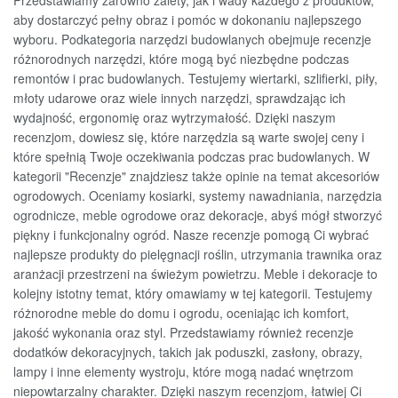
Przedstawiamy zarówno zalety, jak i wady każdego z produktów,
aby dostarczyć pełny obraz i pomóc w dokonaniu najlepszego
wyboru. Podkategoria narzędzi budowlanych obejmuje recenzje
różnorodnych narzędzi, które mogą być niezbędne podczas
remontów i prac budowlanych. Testujemy wiertarki, szlifierki, piły,
młoty udarowe oraz wiele innych narzędzi, sprawdzając ich
wydajność, ergonomię oraz wytrzymałość. Dzięki naszym
recenzjom, dowiesz się, które narzędzia są warte swojej ceny i
które spełnią Twoje oczekiwania podczas prac budowlanych. W
kategorii "Recenzje" znajdziesz także opinie na temat akcesoriów
ogrodowych. Oceniamy kosiarki, systemy nawadniania, narzędzia
ogrodnicze, meble ogrodowe oraz dekoracje, abyś mógł stworzyć
piękny i funkcjonalny ogród. Nasze recenzje pomogą Ci wybrać
najlepsze produkty do pielęgnacji roślin, utrzymania trawnika oraz
aranżacji przestrzeni na świeżym powietrzu. Meble i dekoracje to
kolejny istotny temat, który omawiamy w tej kategorii. Testujemy
różnorodne meble do domu i ogrodu, oceniając ich komfort,
jakość wykonania oraz styl. Przedstawiamy również recenzje
dodatków dekoracyjnych, takich jak poduszki, zasłony, obrazy,
lampy i inne elementy wystroju, które mogą nadać wnętrzom
niepowtarzalny charakter. Dzięki naszym recenzjom, łatwiej Ci