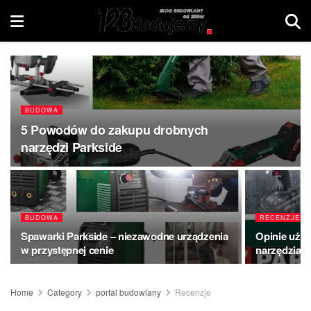
BUDOWA
5 Powodów do zakupu drobnych
narzędzi Parkside
BUDOWA
RECENZJE
Spawarki Parkside – niezawodne urządzenia
Opinie uży
w przystępnej cenie
narzędziach
Home
Category
portal budowlany
Recenzje