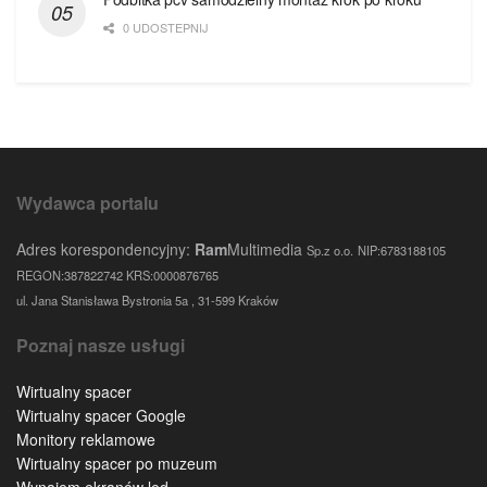
0 UDOSTEPNIJ
Wydawca portalu
Adres korespondencyjny:
Ram
Multimedia
Sp.z o.o.
NIP:6783188105
REGON:387822742 KRS:0000876765
ul. Jana Stanisława Bystronia 5a , 31-599 Kraków
Poznaj nasze usługi
Wirtualny spacer
Wirtualny spacer Google
Monitory reklamowe
Wirtualny spacer po muzeum
Wynajem ekranów led