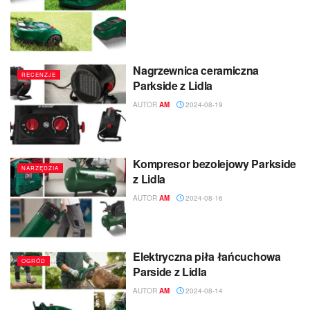
Nagrzewnica ceramiczna
RECENZJE
Parkside z Lidla
AUTOR
AM
2024-08-19
Kompresor bezolejowy Parkside
NARZĘDZIA
z Lidla
AUTOR
AM
2024-08-16
Elektryczna piła łańcuchowa
OGRÓD
Parside z Lidla
AUTOR
AM
2024-08-14