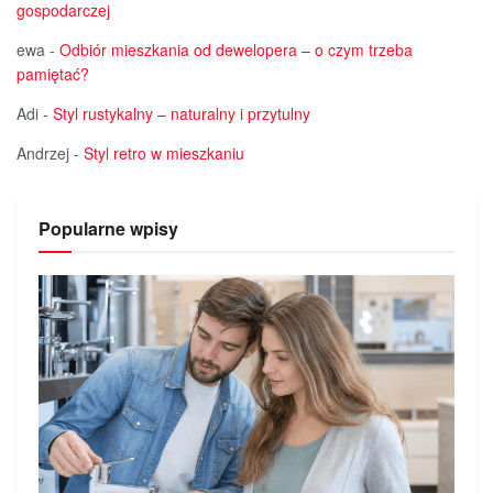
gospodarczej
ewa
-
Odbiór mieszkania od dewelopera – o czym trzeba
pamiętać?
Adi
-
Styl rustykalny – naturalny i przytulny
Andrzej
-
Styl retro w mieszkaniu
Popularne wpisy