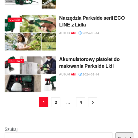
Narzędzia Parkside serii ECO
OGRÓD
LINE z Lidla
AUTOR
AM
2024-08-14
Akumulatorowy pistolet do
BUDOWA
malowania Parkside Lidl
AUTOR
AM
2024-08-14
1
2
…
4
Szukaj