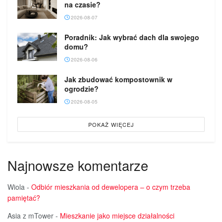
na czasie?
2026-08-07
Poradnik: Jak wybrać dach dla swojego
domu?
2026-08-06
Jak zbudować kompostownik w
ogrodzie?
2026-08-05
POKAŻ WIĘCEJ
Najnowsze komentarze
Wiola
-
Odbiór mieszkania od dewelopera – o czym trzeba
pamiętać?
Asia z mTower
-
Mieszkanie jako miejsce działalności