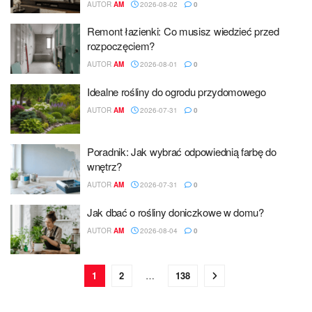
AUTOR
AM
2026-08-02
0
Remont łazienki: Co musisz wiedzieć przed
rozpoczęciem?
AUTOR
AM
2026-08-01
0
Idealne rośliny do ogrodu przydomowego
AUTOR
AM
2026-07-31
0
Poradnik: Jak wybrać odpowiednią farbę do
wnętrz?
AUTOR
AM
2026-07-31
0
Jak dbać o rośliny doniczkowe w domu?
AUTOR
AM
2026-08-04
0
1
2
…
138