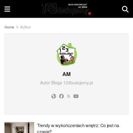
Home
Author
AM
Autor Bloga 123budujemy.pl
Trendy w wykończeniach wnętrz: Co jest na
czasie?