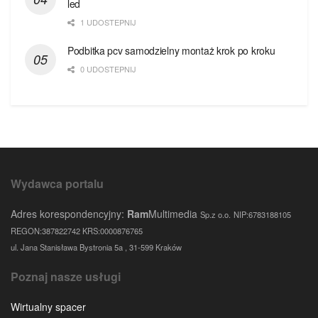
led
1 UDOSTEPNIJ
Podbitka pcv samodzielny montaż krok po kroku
0 UDOSTEPNIJ
Wydawca portalu
Adres korespondencyjny:
Ram
Multimedia
Sp.z o.o.
NIP:6783188105
REGON:387822742 KRS:0000876765
ul. Jana Stanisława Bystronia 5a , 31-599 Kraków
Poznaj nasze usługi
Wirtualny spacer