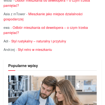
Wiola
-
Odbiór mieszkania od dewelopera – o czym trzeba
pamiętać?
Asia z mTower
-
Mieszkanie jako miejsce działalności
gospodarczej
ewa
-
Odbiór mieszkania od dewelopera – o czym trzeba
pamiętać?
Adi
-
Styl rustykalny – naturalny i przytulny
Andrzej
-
Styl retro w mieszkaniu
Popularne wpisy