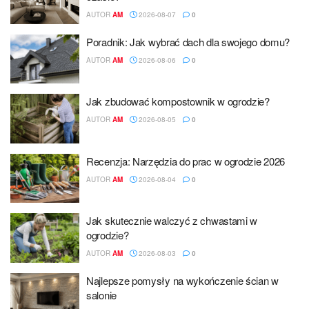
AUTOR
AM
2026-08-07
0
Poradnik: Jak wybrać dach dla swojego domu?
AUTOR
AM
2026-08-06
0
Jak zbudować kompostownik w ogrodzie?
AUTOR
AM
2026-08-05
0
Recenzja: Narzędzia do prac w ogrodzie 2026
AUTOR
AM
2026-08-04
0
Jak skutecznie walczyć z chwastami w
ogrodzie?
AUTOR
AM
2026-08-03
0
Najlepsze pomysły na wykończenie ścian w
salonie