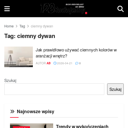
Home
Tag
ciemny dywan
Tag:
ciemny dywan
Jak prawidłowo używać ciemnych kolorów w
aranżacji wnętrz?
AUTOR
AB
2026-04-21
0
Szukaj
Szukaj
Najnowsze wpisy
Trendy w wykończeniach