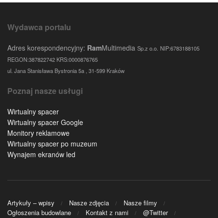
Wydawca portalu
Adres korespondencyjny:
Ram
Multimedia
Sp.z o.o.
NIP:6783188105
REGON:387822742 KRS:0000876765
ul. Jana Stanisława Bystronia 5a , 31-599 Kraków
Poznaj nasze usługi
Wirtualny spacer
Wirtualny spacer Google
Monitory reklamowe
Wirtualny spacer po muzeum
Wynajem ekranów led
Artykuły – wpisy
Nasze zdjęcia
Nasze filmy
Ogłoszenia budowlane
Kontakt z nami
@Twitter