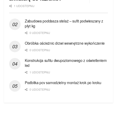
1 UDOSTEPNIJ
Zabudowa poddasza stelaż – sufit podwieszany z
płyt kg
0 UDOSTEPNIJ
Obróbka ościeżnic drzwi wewnętrzne wykończenie
0 UDOSTEPNIJ
Konstrukcja sufitu dwupoziomowego z oświetleniem
led
1 UDOSTEPNIJ
Podbitka pcv samodzielny montaż krok po kroku
0 UDOSTEPNIJ