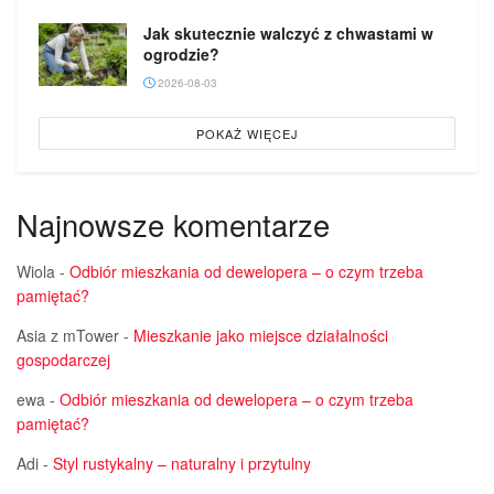
Jak skutecznie walczyć z chwastami w
ogrodzie?
2026-08-03
POKAŻ WIĘCEJ
Najnowsze komentarze
Wiola
-
Odbiór mieszkania od dewelopera – o czym trzeba
pamiętać?
Asia z mTower
-
Mieszkanie jako miejsce działalności
gospodarczej
ewa
-
Odbiór mieszkania od dewelopera – o czym trzeba
pamiętać?
Adi
-
Styl rustykalny – naturalny i przytulny