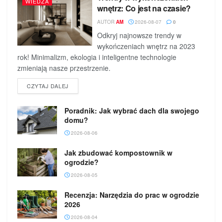
WIEDZA
wnętrz: Co jest na czasie?
AUTOR
AM
2026-08-07
0
Odkryj najnowsze trendy w
wykończeniach wnętrz na 2023
rok! Minimalizm, ekologia i inteligentne technologie
zmieniają nasze przestrzenie.
DETAILS
CZYTAJ DALEJ
Poradnik: Jak wybrać dach dla swojego
domu?
2026-08-06
Jak zbudować kompostownik w
ogrodzie?
2026-08-05
Recenzja: Narzędzia do prac w ogrodzie
2026
2026-08-04