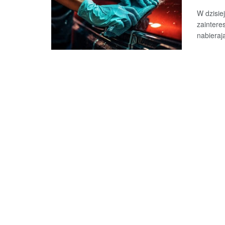
W dzisie
zaintere
nabieraj