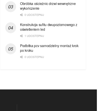
Obróbka ościeżnic drzwi wewnętrzne
wykończenie
0 UDOSTEPNIJ
Konstrukcja sufitu dwupoziomowego z
oświetleniem led
1 UDOSTEPNIJ
Podbitka pcv samodzielny montaż krok
po kroku
0 UDOSTEPNIJ