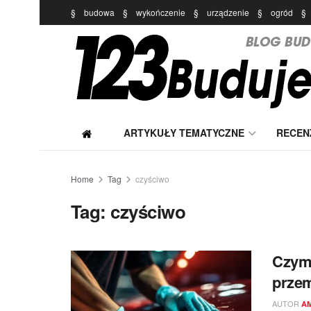
§
budowa
§
wykończenie
§
urządzenie
§
ogród
§
ARTYKUŁY TEMATYCZNE
RECEN
Home
Tag
czyściwo
Tag:
czyściwo
Czym 
prze
AUTOR
A