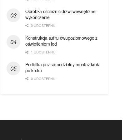
Obróbka ościeżnic drzwi wewnętrzne
wykończenie
0 UDOSTEPNIJ
Konstrukcja sufitu dwupoziomowego z
oświetleniem led
1 UDOSTEPNIJ
Podbitka pcv samodzielny montaż krok
po kroku
0 UDOSTEPNIJ