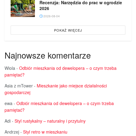
Recenzja: Narzędzia do prac w ogrodzie
2026
2026-08-04
POKAŻ WIĘCEJ
Najnowsze komentarze
Wiola
-
Odbiór mieszkania od dewelopera – o czym trzeba
pamiętać?
Asia z mTower
-
Mieszkanie jako miejsce działalności
gospodarczej
ewa
-
Odbiór mieszkania od dewelopera – o czym trzeba
pamiętać?
Adi
-
Styl rustykalny – naturalny i przytulny
Andrzej
-
Styl retro w mieszkaniu