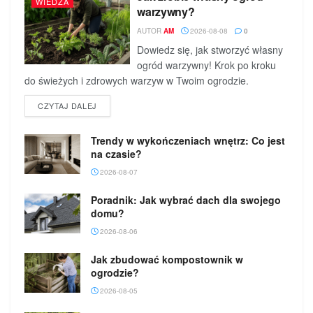
WIEDZA
warzywny?
AUTOR
AM
2026-08-08
0
Dowiedz się, jak stworzyć własny
ogród warzywny! Krok po kroku
do świeżych i zdrowych warzyw w Twoim ogrodzie.
DETAILS
CZYTAJ DALEJ
Trendy w wykończeniach wnętrz: Co jest
na czasie?
2026-08-07
Poradnik: Jak wybrać dach dla swojego
domu?
2026-08-06
Jak zbudować kompostownik w
ogrodzie?
2026-08-05