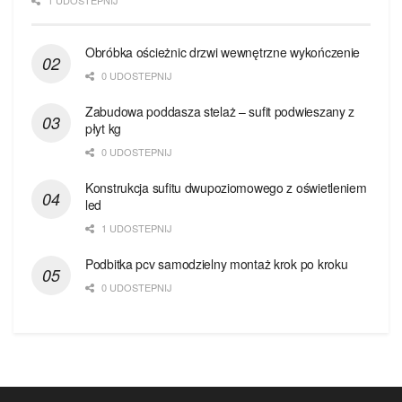
1 UDOSTEPNIJ
Obróbka ościeżnic drzwi wewnętrzne wykończenie
0 UDOSTEPNIJ
Zabudowa poddasza stelaż – sufit podwieszany z
płyt kg
0 UDOSTEPNIJ
Konstrukcja sufitu dwupoziomowego z oświetleniem
led
1 UDOSTEPNIJ
Podbitka pcv samodzielny montaż krok po kroku
0 UDOSTEPNIJ