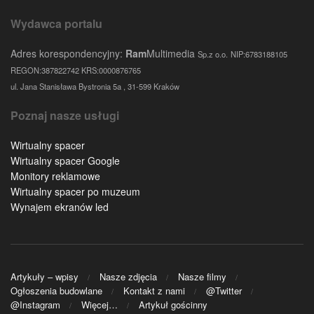
Wydawca portalu
Adres korespondencyjny:
Ram
Multimedia
Sp.z o.o.
NIP:6783188105
REGON:387822742 KRS:0000876765
ul. Jana Stanisława Bystronia 5a , 31-599 Kraków
Poznaj nasze usługi
Wirtualny spacer
Wirtualny spacer Google
Monitory reklamowe
Wirtualny spacer po muzeum
Wynajem ekranów led
Artykuły – wpisy
Nasze zdjęcia
Nasze filmy
Ogłoszenia budowlane
Kontakt z nami
@Twitter
@Instagram
Więcej…
Artykuł gościnny