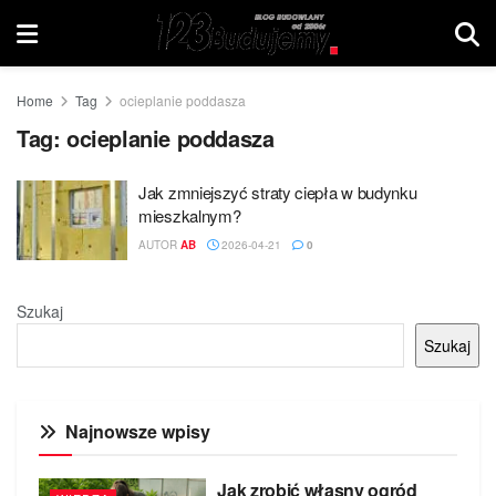
Home
Tag
ocieplanie poddasza
Tag:
ocieplanie poddasza
Jak zmniejszyć straty ciepła w budynku
mieszkalnym?
AUTOR
AB
2026-04-21
0
Szukaj
Szukaj
Najnowsze wpisy
Jak zrobić własny ogród