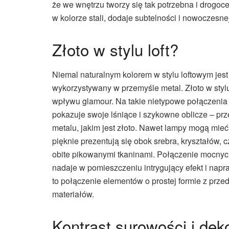
że we wnętrzu tworzy się tak potrzebna i drogoc
w kolorze stali, dodaje subtelności i nowoczesn
Złoto w stylu loft?
Niemal naturalnym kolorem w stylu loftowym jest
wykorzystywany w przemyśle metal. Złoto w styl
wpływu glamour. Na takie nietypowe połączeni
pokazuje swoje lśniące i szykowne oblicze – p
metalu, jakim jest złoto. Nawet lampy mogą mieć
pięknie prezentują się obok srebra, kryształów, c
obite pikowanymi tkaninami. Połączenie mocnych
nadaje w pomieszczeniu intrygujący efekt i nap
to połączenie elementów o prostej formie z pr
materiałów.
Kontrast surowości i dek