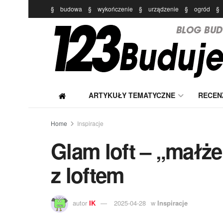
§
budowa
§
wykończenie
§
urządzenie
§
ogród
§
ARTYKUŁY TEMATYCZNE
RECEN
Home
Inspiracje
Glam loft – „małż
z loftem
autor
IK
2025-04-28
w
Inspiracje