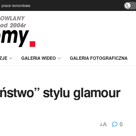
prace remontowe
ZJE
GALERIA WIDEO
GALERIA FOTOGRAFICZNA
eństwo” stylu glamour
0
A
A