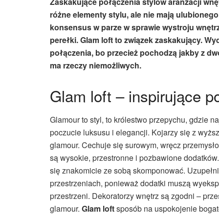
Zaskakujące połączenia stylów aranżacji wnę
różne elementy stylu, ale nie mają ulubioneg
konsensus w parze w sprawie wystroju wnętr
perełki. Glam loft to związek zaskakujący. Wyd
połączenia, bo przecież pochodzą jakby z dwó
ma rzeczy niemożliwych.
Glam loft – inspirujące p
Glamour to styl, to królestwo przepychu, gdzie na
poczucie luksusu i elegancji. Kojarzy się z wyższ
glamour. Cechuje się surowym, wręcz przemys
są wysokie, przestronne i pozbawione dodatków. 
się znakomicie ze sobą skomponować. Uzupełniaj
przestrzeniach, ponieważ dodatki muszą wyeksp
przestrzeni. Dekoratorzy wnętrz są zgodni – p
glamour.
Glam loft
sposób na uspokojenie bogat