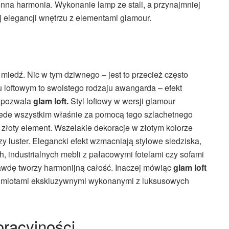
enna harmonia. Wykonanie lamp ze stali, a przynajmniej
ej elegancji wnętrzu z elementami glamour.
 miedź. Nic w tym dziwnego – jest to przecież często
u loftowym to swoistego rodzaju awangarda – efekt
a pozwala
glam loft.
Styl loftowy w wersji glamour
rzede wszystkim właśnie za pomocą tego szlachetnego
 złoty element. Wszelakie dekoracje w złotym kolorze
zy luster. Elegancki efekt wzmacniają stylowe siedziska,
, industrialnych mebli z pałacowymi fotelami czy sofami
rawdę tworzy harmonijną całość. Inaczej mówiąc
glam loft
zedmiotami ekskluzywnymi wykonanymi z luksusowych
oracyjności