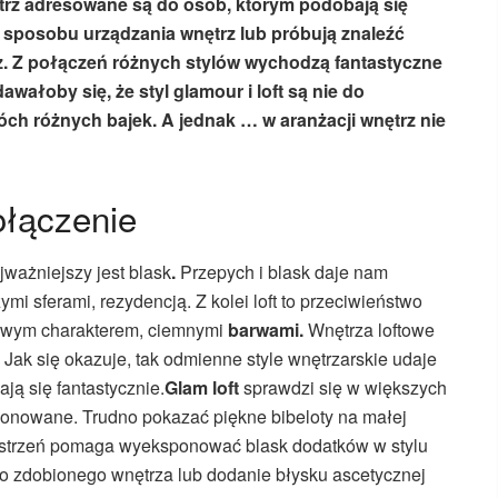
trz adresowane są do osób, którym podobają się
o sposobu urządzania wnętrz lub próbują znaleźć
z. Z połączeń różnych stylów wychodzą fantastyczne
awałoby się, że styl glamour i loft są nie do
ch różnych bajek. A jednak … w aranżacji wnętrz nie
ołączenie
jważniejszy jest blask
.
Przepych i blask daje nam
ymi sferami, rezydencją. Z kolei loft to przeciwieństwo
łowym charakterem, ciemnymi
barwami.
Wnętrza loftowe
Jak się okazuje, tak odmienne style wnętrzarskie udaje
ą się fantastycznie.
Glam loft
sprawdzi się w większych
onowane. Trudno pokazać piękne bibeloty na małej
rzestrzeń pomaga wyeksponować blask dodatków w stylu
o zdobionego wnętrza lub dodanie błysku ascetycznej