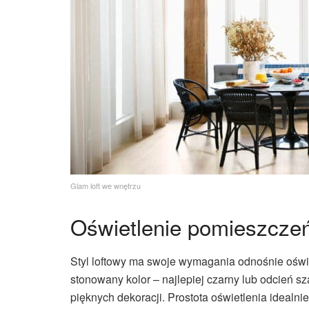
Glam loft we wnętrzu
Oświetlenie pomieszcze
Styl loftowy ma swoje wymagania odnośnie oświet
stonowany kolor – najlepiej czarny lub odcień s
pięknych dekoracji. Prostota oświetlenia idealn