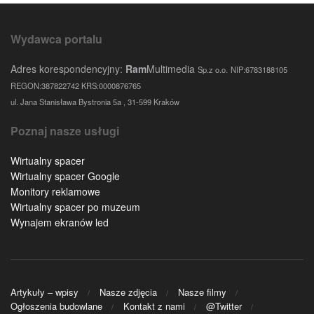
Wydawca portalu
Adres korespondencyjny:
Ram
Multimedia
Sp.z o.o.
NIP:6783188105
REGON:387822742 KRS:0000876765
ul. Jana Stanisława Bystronia 5a , 31-599 Kraków
Poznaj nasze usługi
Wirtualny spacer
Wirtualny spacer Google
Monitory reklamowe
Wirtualny spacer po muzeum
Wynajem ekranów led
Artykuły – wpisy
Nasze zdjęcia
Nasze filmy
Ogłoszenia budowlane
Kontakt z nami
@Twitter