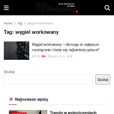
Home
Tag
węgiel workowany
Tag:
węgiel workowany
Węgiel workowany – dla kogo to najlepsze
rozwiązanie i kiedy się najbardziej opłaca?
AUTOR
AM
2025-12-13
0
Szukaj
Szukaj
Najnowsze wpisy
Trendy w wykończeniach