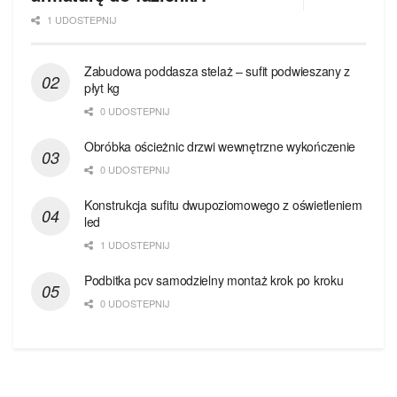
1 UDOSTEPNIJ
Zabudowa poddasza stelaż – sufit podwieszany z
płyt kg
0 UDOSTEPNIJ
Obróbka ościeżnic drzwi wewnętrzne wykończenie
0 UDOSTEPNIJ
Konstrukcja sufitu dwupoziomowego z oświetleniem
led
1 UDOSTEPNIJ
Podbitka pcv samodzielny montaż krok po kroku
0 UDOSTEPNIJ