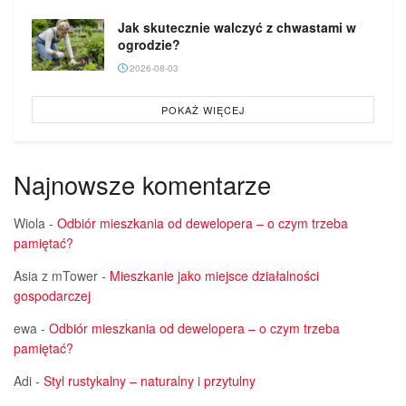
Jak skutecznie walczyć z chwastami w
ogrodzie?
2026-08-03
POKAŻ WIĘCEJ
Najnowsze komentarze
Wiola
-
Odbiór mieszkania od dewelopera – o czym trzeba
pamiętać?
Asia z mTower
-
Mieszkanie jako miejsce działalności
gospodarczej
ewa
-
Odbiór mieszkania od dewelopera – o czym trzeba
pamiętać?
Adi
-
Styl rustykalny – naturalny i przytulny