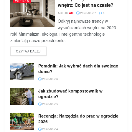
WIEDZA
wnętrz: Co jest na czasie?
AUTOR
AM
2026-08-07
0
Odkryj najnowsze trendy w
wykończeniach wnętrz na 2023
rok! Minimalizm, ekologia i inteligentne technologie
zmieniają nasze przestrzenie.
DETAILS
CZYTAJ DALEJ
Poradnik: Jak wybrać dach dla swojego
domu?
2026-08-06
Jak zbudować kompostownik w
ogrodzie?
2026-08-05
Recenzja: Narzędzia do prac w ogrodzie
2026
2026-08-04