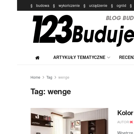
§
budowa
§
wykończenie
§
urządzenie
§
ogród
§
ARTYKUŁY TEMATYCZNE
RECEN
Home
Tag
wenge
Tag:
wenge
Kolor
AUTOR
IK
Wnętrze 