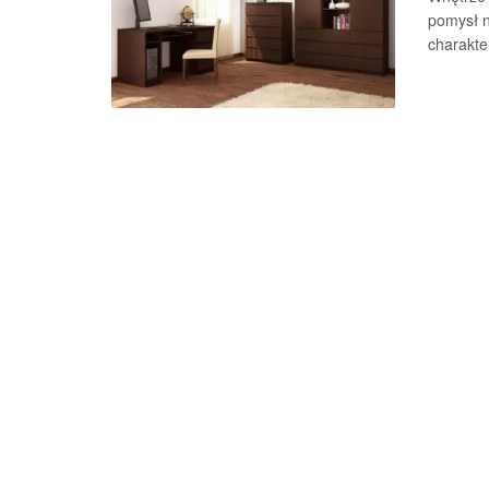
pomysł n
charakter