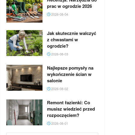
prac w ogrodzie 2026
2026-08-04
Jak skutecznie walczyć
z chwastami w
ogrodzie?
2026-08-03
Najlepsze pomysły na
wykończenie ścian w
salonie
2026-08-02
Remont łazienki: Co
musisz wiedzieć przed
rozpoczęciem?
2026-08-01