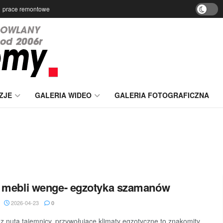
prace remontowe
ZJE
GALERIA WIDEO
GALERIA FOTOGRAFICZNA
 mebli wenge- egzotyka szamanów
2026-04-23
0
z nutą tajemnicy, przywołujące klimaty egzotyczne to znakomity