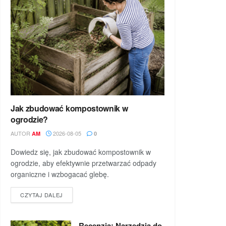
Jak zbudować kompostownik w
ogrodzie?
AUTOR
2026-08-05
AM
0
Dowiedz się, jak zbudować kompostownik w
ogrodzie, aby efektywnie przetwarzać odpady
organiczne i wzbogacać glebę.
DETAILS
CZYTAJ DALEJ
Recenzja: Narzędzia do