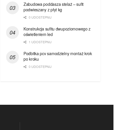
Zabudowa poddasza stelaż – sufit
podwieszany z płyt kg
0 UDOSTEPNIJ
Konstrukcja sufitu dwupoziomowego z
oświetleniem led
1 UDOSTEPNIJ
Podbitka pcv samodzielny montaż krok
po kroku
0 UDOSTEPNIJ