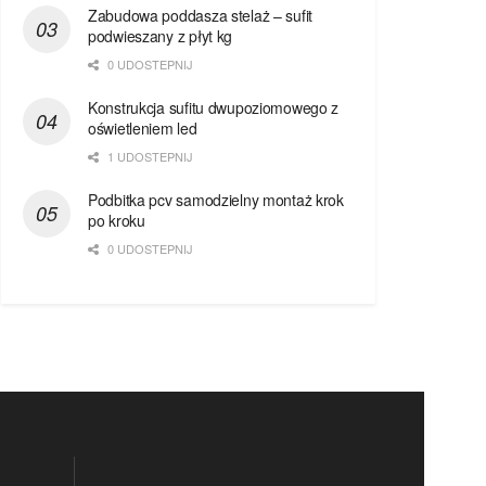
Zabudowa poddasza stelaż – sufit
podwieszany z płyt kg
0 UDOSTEPNIJ
Konstrukcja sufitu dwupoziomowego z
oświetleniem led
1 UDOSTEPNIJ
Podbitka pcv samodzielny montaż krok
po kroku
0 UDOSTEPNIJ