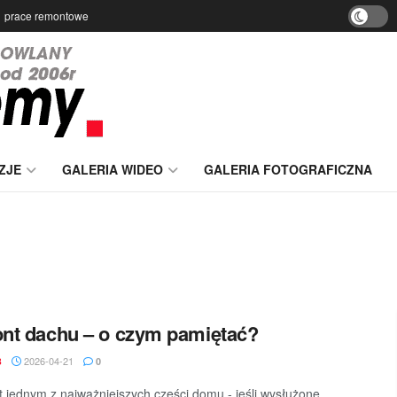
prace remontowe
ZJE
GALERIA WIDEO
GALERIA FOTOGRAFICZNA
nt dachu – o czym pamiętać?
2026-04-21
B
0
t jednym z najważniejszych części domu - jeśli wysłużone