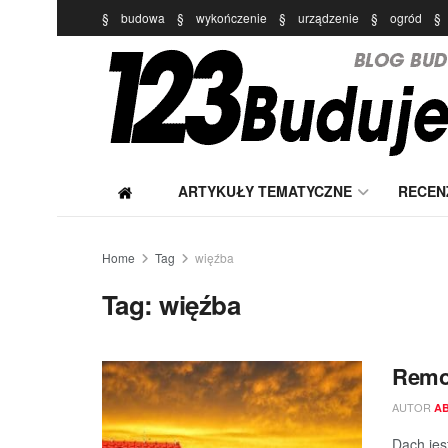
§
budowa
§
wykończenie
§
urządzenie
§
ogród
§
ARTYKUŁY TEMATYCZNE
RECEN
Home
Tag
więźba
Tag:
więźba
Remo
AUTOR
A
Dach jes