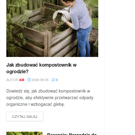
Jak zbudować kompostownik w
ogrodzie?
AUTOR
2026-08-05
AM
0
Dowiedz się, jak zbudować kompostownik w
ogrodzie, aby efektywnie przetwarzać odpady
organiczne i wzbogacać glebę.
DETAILS
CZYTAJ DALEJ
Recenzja: Narzędzia do