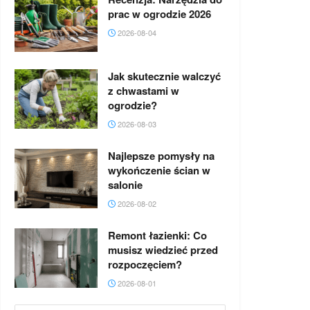
prac w ogrodzie 2026
2026-08-04
Jak skutecznie walczyć
z chwastami w
ogrodzie?
2026-08-03
Najlepsze pomysły na
wykończenie ścian w
salonie
2026-08-02
Remont łazienki: Co
musisz wiedzieć przed
rozpoczęciem?
2026-08-01