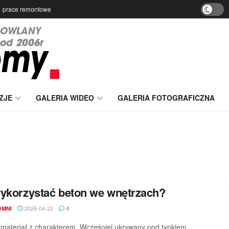
prace remontowe
ZJE
GALERIA WIDEO
GALERIA FOTOGRAFICZNA
ykorzystać beton we wnętrzach?
2026-04-22
OMNI
4
 materiał z charakterem. Wcześniej ukrywany pod tynkiem,