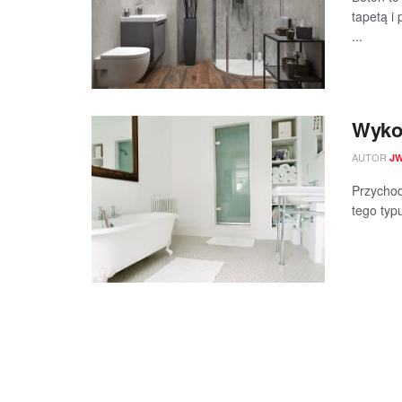
tapetą i
...
Wykoń
AUTOR
J
Przychod
tego typ