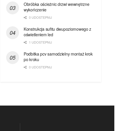
Obróbka ościeżnic drzwi wewnętrzne
wykończenie
0 UDOSTEPNIJ
Konstrukcja sufitu dwupoziomowego z
oświetleniem led
1 UDOSTEPNIJ
Podbitka pcv samodzielny montaż krok
po kroku
0 UDOSTEPNIJ