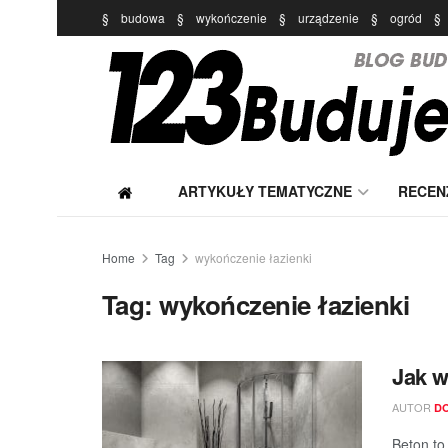
§
budowa
§
wykończenie
§
urządzenie
§
ogród
§
ARTYKUŁY TEMATYCZNE
RECEN
Home
Tag
wykończenie łazienki
Tag:
wykończenie łazienki
Jak w
AUTOR
D
Beton to