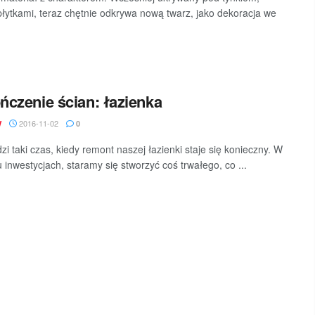
 płytkami, teraz chętnie odkrywa nową twarz, jako dekoracja we
czenie ścian: łazienka
2016-11-02
W
0
zi taki czas, kiedy remont naszej łazienki staje się konieczny. W
u inwestycjach, staramy się stworzyć coś trwałego, co ...