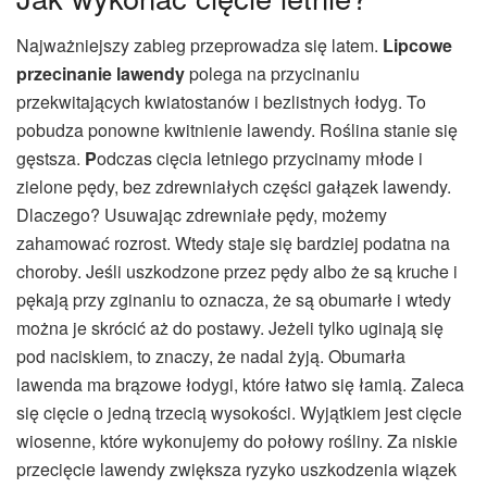
Najważniejszy zabieg przeprowadza się latem.
L
ipcowe
przecinanie lawendy
polega na przycinaniu
przekwitających kwiatostanów i bezlistnych łodyg. To
pobudza ponowne kwitnienie lawendy. Roślina stanie się
gęstsza.
P
odczas cięcia letniego przycinamy młode i
zielone pędy, bez zdrewniałych części gałązek lawendy.
Dlaczego? Usuwając zdrewniałe pędy, możemy
zahamować rozrost. Wtedy staje się bardziej podatna na
choroby. Jeśli uszkodzone przez pędy albo że są kruche i
pękają przy zginaniu to oznacza, że są obumarłe i wtedy
można je skrócić aż do postawy. Jeżeli tylko uginają się
pod naciskiem, to znaczy, że nadal żyją. Obumarła
lawenda ma brązowe łodygi, które łatwo się łamią. Zaleca
się cięcie o jedną trzecią wysokości. Wyjątkiem jest cięcie
wiosenne, które wykonujemy do połowy rośliny. Za niskie
przecięcie lawendy zwiększa ryzyko uszkodzenia wiązek