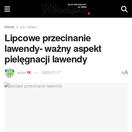
Home
Iza i Adam
Lipcowe przecinanie
lawendy- ważny aspekt
pielęgnacji lawendy
A
autor
IK
2025-07-17
A