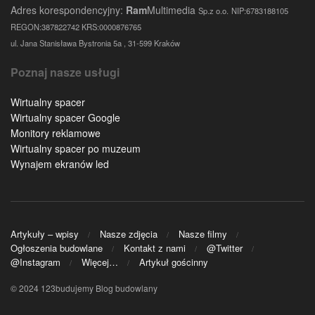
Adres korespondencyjny:
Ram
Multimedia
Sp.z o.o.
NIP:6783188105
REGON:387822742 KRS:0000876765
ul. Jana Stanisława Bystronia 5a , 31-599 Kraków
Poznaj nasze usługi
Wirtualny spacer
Wirtualny spacer Google
Monitory reklamowe
Wirtualny spacer po muzeum
Wynajem ekranów led
Artykuły – wpisy
Nasze zdjęcia
Nasze filmy
Ogłoszenia budowlane
Kontakt z nami
@Twitter
@Instagram
Więcej…
Artykuł gościnny
© 2024 123budujemy Blog budowlany