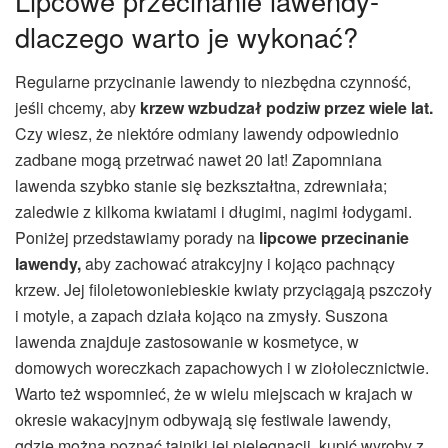
Lipcowe przecinanie lawendy-
dlaczego warto je wykonać?
Regularne przycinanie lawendy to niezbędna czynność,
jeśli chcemy, aby
krzew
wzbudzał podziw przez wiele lat.
Czy wiesz, że niektóre odmiany lawendy odpowiednio
zadbane mogą przetrwać nawet 20 lat! Zapomniana
lawenda szybko stanie się bezkształtna, zdrewniała;
zaledwie z kilkoma kwiatami i długimi, nagimi łodygami.
Poniżej przedstawiamy porady na
lipcowe przecinanie
lawendy,
aby zachować atrakcyjny i kojąco pachnący
krzew. Jej filoletowoniebieskie kwiaty przyciągają pszczoły
i motyle, a zapach działa kojąco na zmysły. Suszona
lawenda znajduje zastosowanie w kosmetyce, w
domowych woreczkach zapachowych i w ziołolecznictwie.
Warto też wspomnieć, że w wielu miejscach w krajach w
okresie wakacyjnym odbywają się festiwale lawendy,
gdzie można poznać tajniki jej pielęgnacji, kupić wyroby z