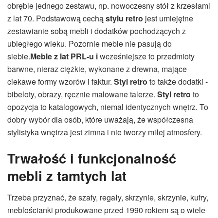
obrębie jednego zestawu, np. nowoczesny stół z krzesłami
z lat 70. Podstawową cechą
stylu retro
jest umiejętne
zestawianie sobą mebli i dodatków pochodzących z
ubiegłego wieku. Pozornie meble nie pasują do
siebie.
Meble z lat PRL-u i
wcześniejsze to przedmioty
barwne, nieraz ciężkie, wykonane z drewna, mające
ciekawe formy wzorów i faktur.
Styl retro
to także dodatki -
bibeloty, obrazy, ręcznie malowane talerze.
Styl retro
to
opozycja to katalogowych, niemal identycznych wnętrz. To
dobry wybór dla osób, które uważają, że współczesna
stylistyka wnętrza jest zimna i nie tworzy miłej atmosfery.
Trwałość i funkcjonalność
mebli z tamtych lat
Trzeba przyznać, że szafy, regały, skrzynie, skrzynie, kufry,
meblościanki produkowane przed 1990 rokiem są o wiele