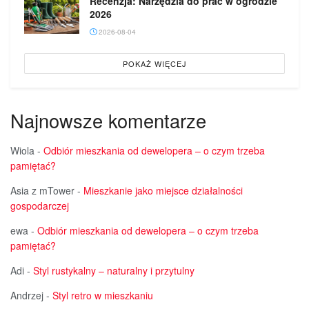
Recenzja: Narzędzia do prac w ogrodzie
2026
2026-08-04
POKAŻ WIĘCEJ
Najnowsze komentarze
Wiola
-
Odbiór mieszkania od dewelopera – o czym trzeba
pamiętać?
Asia z mTower
-
Mieszkanie jako miejsce działalności
gospodarczej
ewa
-
Odbiór mieszkania od dewelopera – o czym trzeba
pamiętać?
Adi
-
Styl rustykalny – naturalny i przytulny
Andrzej
-
Styl retro w mieszkaniu