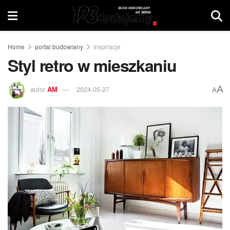
Home
portal budowlany
Inspiracje
Styl retro w mieszkaniu
A
autor
AM
2024-05-27
A