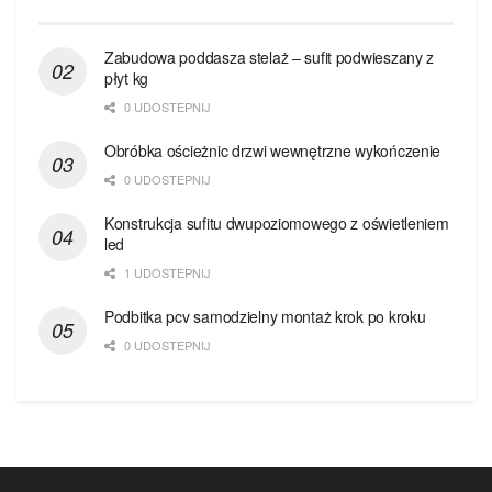
Zabudowa poddasza stelaż – sufit podwieszany z
płyt kg
0 UDOSTEPNIJ
Obróbka ościeżnic drzwi wewnętrzne wykończenie
0 UDOSTEPNIJ
Konstrukcja sufitu dwupoziomowego z oświetleniem
led
1 UDOSTEPNIJ
Podbitka pcv samodzielny montaż krok po kroku
0 UDOSTEPNIJ