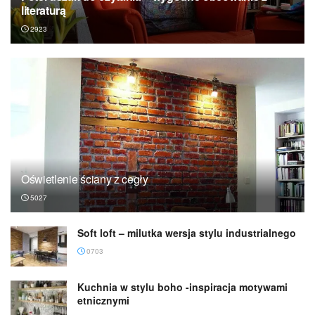
literaturą
2923
Oświetlenie ściany z cegły
5027
Soft loft – milutka wersja stylu industrialnego
0703
Kuchnia w stylu boho -inspiracja motywami
etnicznymi