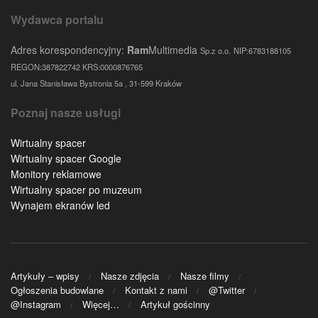
Wydawca portalu
Adres korespondencyjny:
Ram
Multimedia
Sp.z o.o.
NIP:6783188105
REGON:387822742 KRS:0000876765
ul. Jana Stanisława Bystronia 5a , 31-599 Kraków
Poznaj nasze usługi
Wirtualny spacer
Wirtualny spacer Google
Monitory reklamowe
Wirtualny spacer po muzeum
Wynajem ekranów led
Artykuły – wpisy
Nasze zdjęcia
Nasze filmy
Ogłoszenia budowlane
Kontakt z nami
@Twitter
@Instagram
Więcej…
Artykuł gościnny