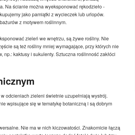
ka. Na ścianie można wyeksponować rękodzieło -
 kupujemy jako pamiątki z wycieczek lub urlopów.
 abażurów z motywem roślinnym.
sponować zieleń we wnętrzu, są żywe rośliny. Nie
ęście są też rośliny mniej wymagające, przy których nie
p.: kaktusy i sukulenty. Sztuczna roślinność zakłóci
nicznym
 w odcieniach zieleni świetnie uzupełniają wystrój.
nie wpisujące się w tematykę botaniczną i są dobrym
iwersalne. Nie ma w nich kiczowatości. Znakomicie łączą