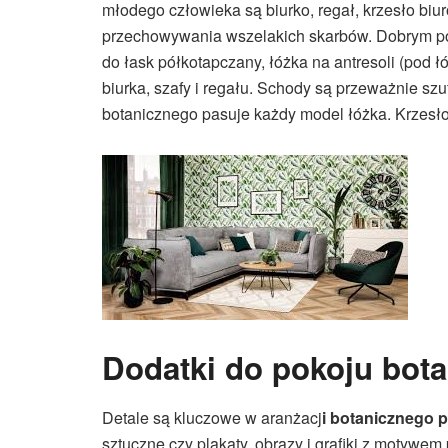
młodego człowieka są biurko, regał, krzesło biu
przechowywania wszelakich skarbów. Dobrym p
do łask półkotapczany, łóżka na antresoli (pod
biurka, szafy i regału. Schody są przeważnie sz
botanicznego pasuje każdy model łóżka. Krzesł
Dodatki do pokoju bot
Detale są kluczowe w aranżacj
i botanicznego p
sztuczne czy plakaty, obrazy i grafiki z motywe