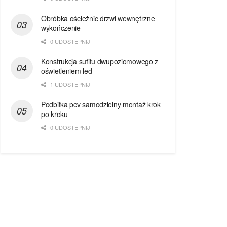
Obróbka ościeżnic drzwi wewnętrzne
wykończenie
0 UDOSTEPNIJ
Konstrukcja sufitu dwupoziomowego z
oświetleniem led
1 UDOSTEPNIJ
Podbitka pcv samodzielny montaż krok
po kroku
0 UDOSTEPNIJ