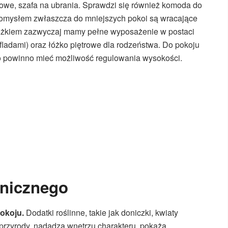
rowe, szafa na ubrania. Sprawdzi się również komoda do
omysłem zwłaszcza do mniejszych pokoi są wracające
 łóżkiem zazwyczaj mamy pełne wyposażenie w postaci
ufladami) oraz łóżko piętrowe dla rodzeństwa. Do pokoju
o powinno mieć możliwość regulowania wysokości.
anicznego
okoju.
Dodatki roślinne, takie jak doniczki, kwiaty
m przyrody, nadadzą wnętrzu charakteru, pokażą