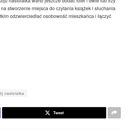
 nastolatka warto jeszcze dodać fotel i dwie lub trzy
na stworzenie miejsca do czytania książek i słuchania
stkim odzwierciedlać osobowość mieszkańca i łączyć
ój nastolatka
Tweet