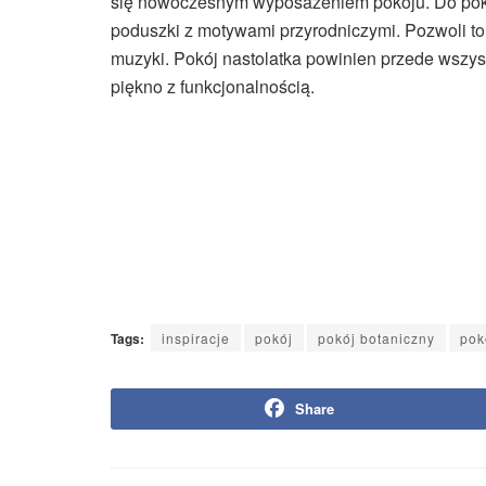
się nowoczesnym wyposażeniem pokoju. Do pokoju
poduszki z motywami przyrodniczymi. Pozwoli to 
muzyki. Pokój nastolatka powinien przede wszy
piękno z funkcjonalnością.
Tags:
inspiracje
pokój
pokój botaniczny
pok
Share