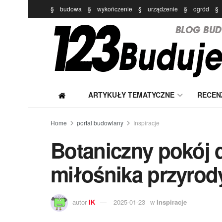
§
budowa
§
wykończenie
§
urządzenie
§
ogród
§
ARTYKUŁY TEMATYCZNE
RECEN
Home
portal budowlany
Inspiracje
Botaniczny pokój d
miłośnika przyrody
autor
IK
2025-01-23
w
Inspiracje