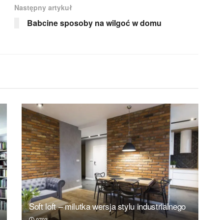
Następny artykuł
Babcine sposoby na wilgoć w domu
Soft loft – milutka wersja stylu industrialnego
0703