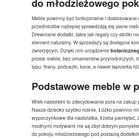
do młodzieżowego pok
Meble powinny być funkcjonalne i dostosowane d
przedmiotów najlepiej sprawdzają się jasne meb
Drewniane dodatki, takie jak regały czy stoliki
element naturalny. W sprzedaży są dostępne ko
zwierzęcym. Dzięki nim urządzenie
botaniczne
proste meble, bez ornamentów przyrodniczych, t
typu: firany, poduszki, koce, a nawet tapicerka łóż
Podstawowe meble w po
Wiek nastoletni to zdecydowanie pora na zakup
Nasze dziecko szybko rośnie, Łóżko powinno mie
wypoczynkowe dla nastolatka, trzeba pamiętać, ż
modnymi motywami nie są zbyt dobrym pomysłem.
do pokoju młodzieżowego pod postacią dodatkó