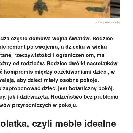
pokój pełen roślin
zedza często domowa wojna światów. Rodzice
bić remont po swojemu, a dziecku w wieku
stanej rzeczywistości i ograniczeniom, ma
różny od rodziców. Rodzice dwójki nastolatków
eźć kompromis między oczekiwaniami dzieci, w
walają, aby dzieci miały osobne pokoje.
 zaproponować dzieci jest botaniczny pokój.
y, jak i dziewczęta. Rodzeństwo bez problemu
ywów przyrodniczych w pokoju.
latka, czyli meble idealne