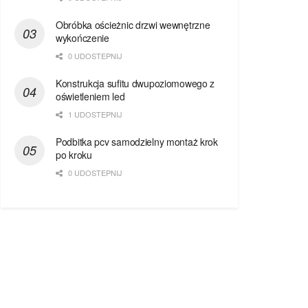
Obróbka ościeżnic drzwi wewnętrzne
wykończenie
0 UDOSTEPNIJ
Konstrukcja sufitu dwupoziomowego z
oświetleniem led
1 UDOSTEPNIJ
Podbitka pcv samodzielny montaż krok
po kroku
0 UDOSTEPNIJ