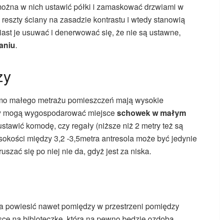
można w nich ustawić półki i zamaskować drzwiami w
 reszty ściany na zasadzie kontrastu i wtedy stanowią
st je usuwać i denerwować się, że nie są ustawne,
aniu
.
zy
imo małego metrażu pomieszczeń mają wysokie
dy mogą wygospodarować miejsce
schowek w małym
ustawić komodę, czy regały (niższe niż 2 metry też są
okości między 3,2 -3,5metra antresola może być jedynie
ać się po niej nie da, gdyż jest za niska.
na powiesić nawet pomiędzy w przestrzeni pomiędzy
sce na bibloteczkę, która na pewno będzie ozdobą