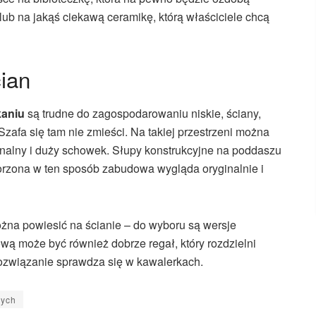
lub na jakąś ciekawą ceramikę, którą właściciele chcą
ian
kaniu
są trudne do zagospodarowaniu niskie, ściany,
afa się tam nie zmieści. Na takiej przestrzeni można
onalny i duży schowek. Słupy konstrukcyjne na poddaszu
rzona w ten sposób zabudowa wygląda oryginalnie i
ożna powiesić na ścianie – do wyboru są wersje
wą może być również dobrze regał, który rozdzielni
 rozwiązanie sprawdza się w kawalerkach.
rych