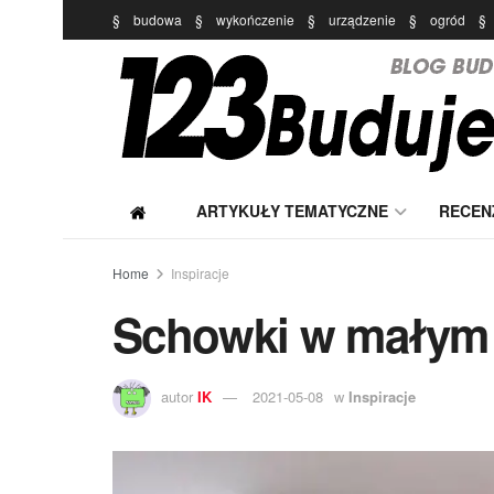
§
budowa
§
wykończenie
§
urządzenie
§
ogród
§
ARTYKUŁY TEMATYCZNE
RECEN
Home
Inspiracje
Schowki w małym 
autor
IK
2021-05-08
w
Inspiracje