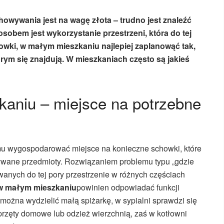
wywania jest na wagę złota – trudno jest znaleźć
obem jest wykorzystanie przestrzeni, która do tej
ki, w małym mieszkaniu najlepiej zaplanowąć tak,
rym się znajdują. W mieszkaniach często są jakieś
aniu – miejsce na potrzebne
omu wygospodarować miejsce na konieczne schowki, które
ywane przedmioty. Rozwiązaniem problemu typu „gdzie
anych do tej pory przestrzenie w różnych częściach
w małym mieszkaniu
powinien odpowiadać funkcji
można wydzielić małą spiżarkę, w sypialni sprawdzi się
rzęty domowe lub odzież wierzchnią, zaś w kotłowni