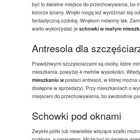
być to świetne miejsce do przechowywania, bo 
kolorze ściany. Wnęki mogą też wyróżniać się od
fantastyczną ozdobę. Wnękom mówimy tak. Zamia
warto wykorzystać je
schowki w małym mieszk
Antresola dla szczęściar
Prawdziwymi szczęściarzami są osoby, które m
mieszkania, powyżej 4 metrów wysokości. Wte
mieszkaniu w
postaci antresoli, w której można 
dostępne w sprzedaży). Przy mieszkaniach o wys
miejscem do przechowywania, bo swobodnie porusz
Schowki pod oknami
Zwykłe półki lub niewielkie wiszące szafki moż
podłogą, a parapetem. Może być to świetne miej