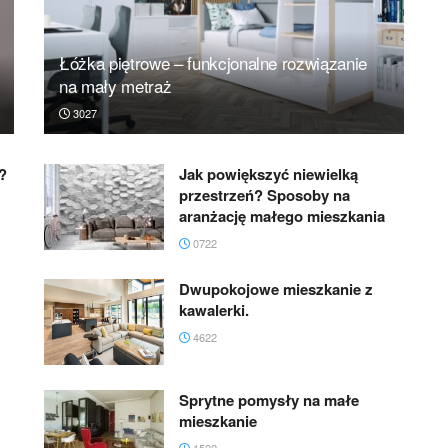
Łóżka piętrowe – funkcjonalne rozwiązanie
na mały metraż
3027
?
Jak powiększyć niewielką
przestrzeń? Sposoby na
aranżację małego mieszkania
0722
Dwupokojowe mieszkanie z
kawalerki.
4622
Sprytne pomysły na małe
mieszkanie
1522