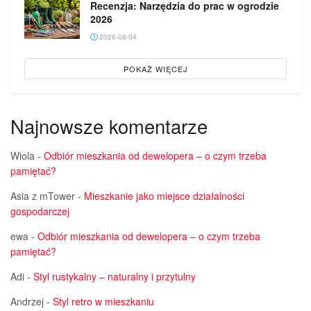
Recenzja: Narzędzia do prac w ogrodzie
2026
2026-08-04
POKAŻ WIĘCEJ
Najnowsze komentarze
Wiola
-
Odbiór mieszkania od dewelopera – o czym trzeba
pamiętać?
Asia z mTower
-
Mieszkanie jako miejsce działalności
gospodarczej
ewa
-
Odbiór mieszkania od dewelopera – o czym trzeba
pamiętać?
Adi
-
Styl rustykalny – naturalny i przytulny
Andrzej
-
Styl retro w mieszkaniu