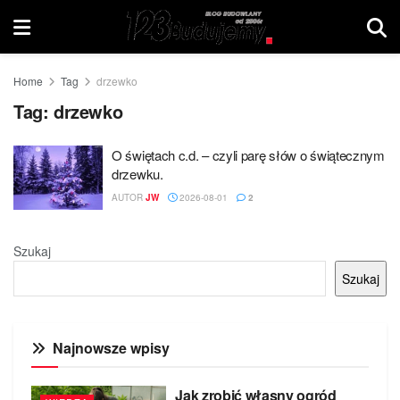
Home
Tag
drzewko
Tag:
drzewko
O świętach c.d. – czyli parę słów o świątecznym
drzewku.
AUTOR
JW
2026-08-01
2
Szukaj
Szukaj
Najnowsze wpisy
Jak zrobić własny ogród