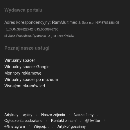
Wydawca portalu
Adres korespondencyjny:
Ram
Multimedia
Sp.z o.o.
NIP:6783188105
REGON:387822742 KRS:0000876765
ul. Jana Stanisława Bystronia 5a , 31-599 Kraków
Poznaj nasze usługi
Wirtualny spacer
Wirtualny spacer Google
Monitory reklamowe
Wirtualny spacer po muzeum
Wynajem ekranów led
Artykuły – wpisy
Nasze zdjęcia
Nasze filmy
Ogłoszenia budowlane
Kontakt z nami
@Twitter
@Instagram
Więcej…
Artykuł gościnny