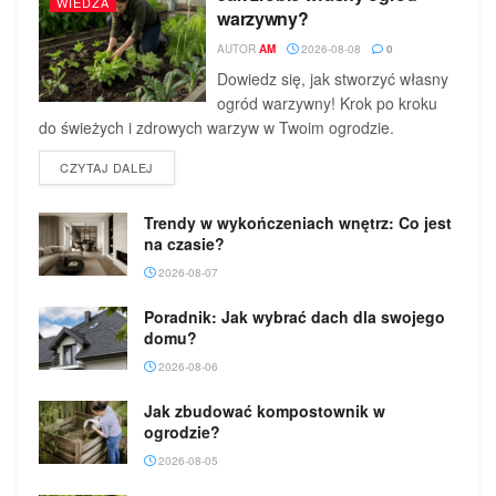
WIEDZA
warzywny?
AUTOR
AM
2026-08-08
0
Dowiedz się, jak stworzyć własny
ogród warzywny! Krok po kroku
do świeżych i zdrowych warzyw w Twoim ogrodzie.
DETAILS
CZYTAJ DALEJ
Trendy w wykończeniach wnętrz: Co jest
na czasie?
2026-08-07
Poradnik: Jak wybrać dach dla swojego
domu?
2026-08-06
Jak zbudować kompostownik w
ogrodzie?
2026-08-05