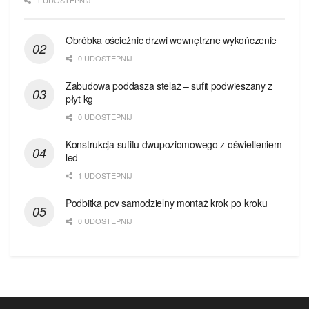
1 UDOSTEPNIJ
Obróbka ościeżnic drzwi wewnętrzne wykończenie
0 UDOSTEPNIJ
Zabudowa poddasza stelaż – sufit podwieszany z
płyt kg
0 UDOSTEPNIJ
Konstrukcja sufitu dwupoziomowego z oświetleniem
led
1 UDOSTEPNIJ
Podbitka pcv samodzielny montaż krok po kroku
0 UDOSTEPNIJ