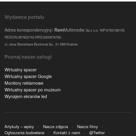
Wydawca portalu
Adres korespondencyjny:
Ram
Multimedia
Sp.z o.o.
NIP:6783188105
REGON:387822742 KRS:0000876765
ul. Jana Stanisława Bystronia 5a , 31-599 Kraków
Poznaj nasze usługi
Wirtualny spacer
Wirtualny spacer Google
Monitory reklamowe
Wirtualny spacer po muzeum
Wynajem ekranów led
Artykuły – wpisy
Nasze zdjęcia
Nasze filmy
Ogłoszenia budowlane
Kontakt z nami
@Twitter