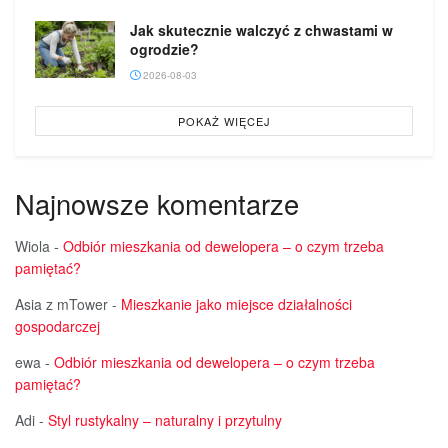
Jak skutecznie walczyć z chwastami w
ogrodzie?
2026-08-03
POKAŻ WIĘCEJ
Najnowsze komentarze
Wiola
-
Odbiór mieszkania od dewelopera – o czym trzeba
pamiętać?
Asia z mTower
-
Mieszkanie jako miejsce działalności
gospodarczej
ewa
-
Odbiór mieszkania od dewelopera – o czym trzeba
pamiętać?
Adi
-
Styl rustykalny – naturalny i przytulny