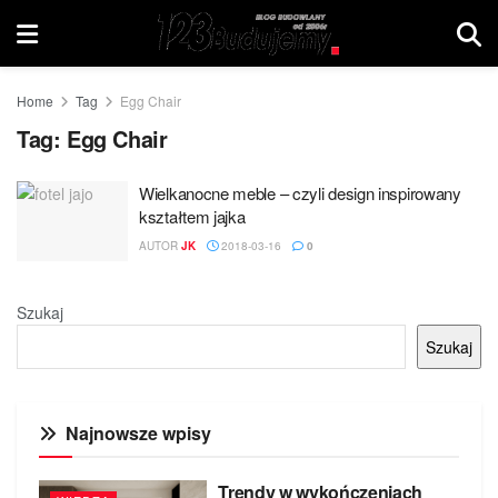
Home
Tag
Egg Chair
Tag:
Egg Chair
Wielkanocne meble – czyli design inspirowany
kształtem jajka
AUTOR
JK
2018-03-16
0
Szukaj
Szukaj
Najnowsze wpisy
Trendy w wykończeniach