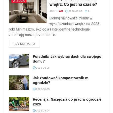
WIEDZA
wnętrz: Co jest na czasie?
AUTOR
AM
2026-08-07
0
Odkryj najnowsze trendy w
wykończeniach wnętrz na 2023
rok! Minimalizm, ekologia i inteligentne technologie
zmieniają nasze przestrzenie.
DETAILS
CZYTAJ DALEJ
Poradnik: Jak wybrać dach dla swojego
domu?
2026-08-06
Jak zbudować kompostownik w
ogrodzie?
2026-08-05
Recenzja: Narzędzia do prac w ogrodzie
2026
2026-08-04