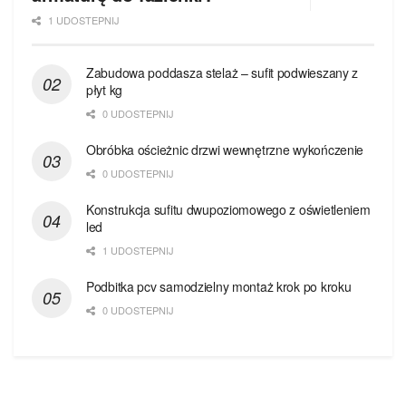
1 UDOSTEPNIJ
Zabudowa poddasza stelaż – sufit podwieszany z
płyt kg
0 UDOSTEPNIJ
Obróbka ościeżnic drzwi wewnętrzne wykończenie
0 UDOSTEPNIJ
Konstrukcja sufitu dwupoziomowego z oświetleniem
led
1 UDOSTEPNIJ
Podbitka pcv samodzielny montaż krok po kroku
0 UDOSTEPNIJ