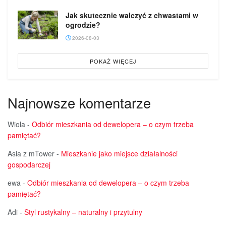
Jak skutecznie walczyć z chwastami w
ogrodzie?
2026-08-03
POKAŻ WIĘCEJ
Najnowsze komentarze
Wiola
-
Odbiór mieszkania od dewelopera – o czym trzeba
pamiętać?
Asia z mTower
-
Mieszkanie jako miejsce działalności
gospodarczej
ewa
-
Odbiór mieszkania od dewelopera – o czym trzeba
pamiętać?
Adi
-
Styl rustykalny – naturalny i przytulny