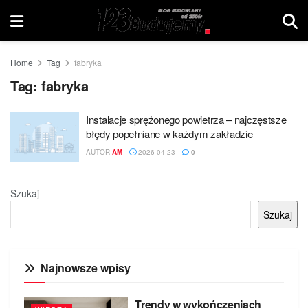
Home
Tag
fabryka
Tag:
fabryka
Instalacje sprężonego powietrza – najczęstsze
błędy popełniane w każdym zakładzie
AUTOR
AM
2026-04-23
0
Szukaj
Szukaj
Najnowsze wpisy
Trendy w wykończeniach