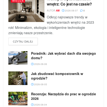
WIEDZA
wnętrz: Co jest na czasie?
AUTOR
AM
2026-08-07
0
Odkryj najnowsze trendy w
wykończeniach wnętrz na 2023
rok! Minimalizm, ekologia i inteligentne technologie
zmieniają nasze przestrzenie.
DETAILS
CZYTAJ DALEJ
Poradnik: Jak wybrać dach dla swojego
domu?
2026-08-06
Jak zbudować kompostownik w
ogrodzie?
2026-08-05
Recenzja: Narzędzia do prac w ogrodzie
2026
2026-08-04