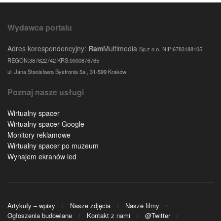
Wydawca portalu
Adres korespondencyjny:
Ram
Multimedia
Sp.z o.o.
NIP:6783188105
REGON:387822742 KRS:0000876765
ul. Jana Stanisława Bystronia 5a , 31-599 Kraków
Poznaj nasze usługi
Wirtualny spacer
Wirtualny spacer Google
Monitory reklamowe
Wirtualny spacer po muzeum
Wynajem ekranów led
Artykuły – wpisy
Nasze zdjęcia
Nasze filmy
Ogłoszenia budowlane
Kontakt z nami
@Twitter