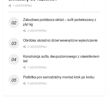
1 UDOSTEPNIJ
Zabudowa poddasza stelaż – sufit podwieszany z
płyt kg
0 UDOSTEPNIJ
Obróbka ościeżnic drzwi wewnętrzne wykończenie
0 UDOSTEPNIJ
Konstrukcja sufitu dwupoziomowego z oświetleniem
led
1 UDOSTEPNIJ
Podbitka pcv samodzielny montaż krok po kroku
0 UDOSTEPNIJ