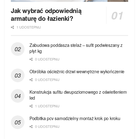
Jak wybrać odpowiednią
armaturę do łazienki?
1 UDOSTEPNIJ
Zabudowa poddasza stelaż – sufit podwieszany z
płyt kg
0 UDOSTEPNIJ
Obróbka ościeżnic drzwi wewnętrzne wykończenie
0 UDOSTEPNIJ
Konstrukcja sufitu dwupoziomowego z oświetleniem
led
1 UDOSTEPNIJ
Podbitka pcv samodzielny montaż krok po kroku
0 UDOSTEPNIJ