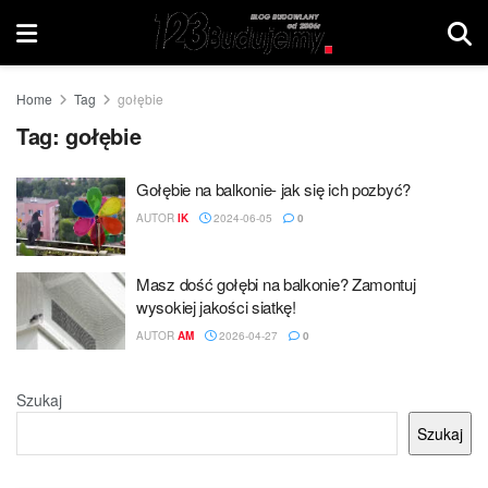
Home
Tag
gołębie
Tag:
gołębie
Gołębie na balkonie- jak się ich pozbyć?
AUTOR
IK
2024-06-05
0
Masz dość gołębi na balkonie? Zamontuj
wysokiej jakości siatkę!
AUTOR
AM
2026-04-27
0
Szukaj
Szukaj