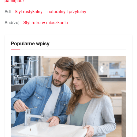
pamiętać?
Adi
-
Styl rustykalny – naturalny i przytulny
Andrzej
-
Styl retro w mieszkaniu
Popularne wpisy