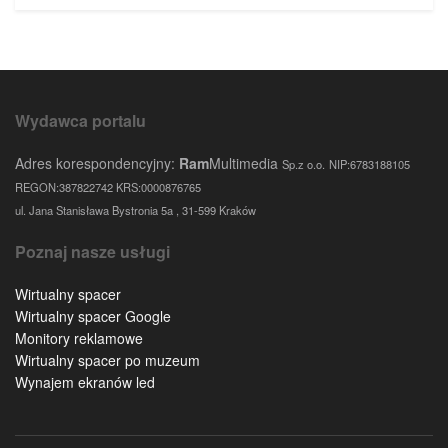
Wydawca portalu
Adres korespondencyjny:
Ram
Multimedia
Sp.z o.o.
NIP:6783188105
REGON:387822742 KRS:0000876765
ul. Jana Stanisława Bystronia 5a , 31-599 Kraków
Poznaj nasze usługi
Wirtualny spacer
Wirtualny spacer Google
Monitory reklamowe
Wirtualny spacer po muzeum
Wynajem ekranów led