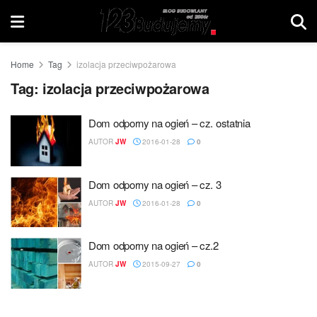
Home
Tag
izolacja przeciwpożarowa
Tag:
izolacja przeciwpożarowa
Dom odporny na ogień – cz. ostatnia
AUTOR
JW
2016-01-28
0
Dom odporny na ogień – cz. 3
AUTOR
JW
2016-01-28
0
Dom odporny na ogień – cz.2
AUTOR
JW
2015-09-27
0