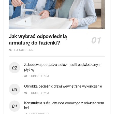
Jak wybrać odpowiednią
armaturę do łazienki?
1 UDOSTEPNIJ
Zabudowa poddasza stelaż – sufit podwieszany z
płyt kg
0 UDOSTEPNIJ
Obróbka ościeżnic drzwi wewnętrzne wykończenie
0 UDOSTEPNIJ
Konstrukcja sufitu dwupoziomowego z oświetleniem
led