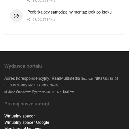
1 UDOSTEPNIJ
Podbitka pcv samodzielny montaż krok po kroku
0 UDOSTEPNIJ
Wydawca portalu
Adres korespondencyjny:
Ram
Multimedia
Sp.z o.o.
NIP:6783188105
REGON:387822742 KRS:0000876765
ul. Jana Stanisława Bystronia 5a , 31-599 Kraków
Poznaj nasze usługi
Wirtualny spacer
Wirtualny spacer Google
Monitory reklamowe