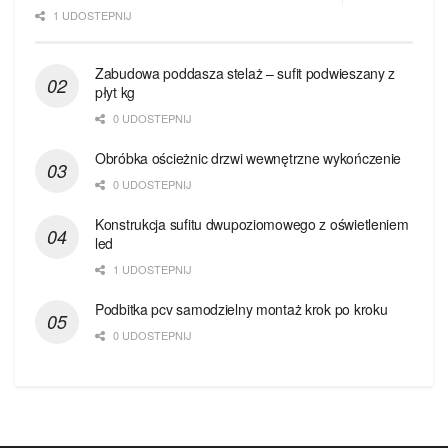
1 UDOSTEPNIJ
Zabudowa poddasza stelaż – sufit podwieszany z
płyt kg
0 UDOSTEPNIJ
Obróbka ościeżnic drzwi wewnętrzne wykończenie
0 UDOSTEPNIJ
Konstrukcja sufitu dwupoziomowego z oświetleniem
led
1 UDOSTEPNIJ
Podbitka pcv samodzielny montaż krok po kroku
0 UDOSTEPNIJ