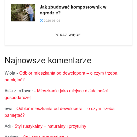
Jak zbudować kompostownik w
ogrodzie?
2026-08-05
POKAŻ WIĘCEJ
Najnowsze komentarze
Wiola
-
Odbiór mieszkania od dewelopera – o czym trzeba
pamiętać?
Asia z mTower
-
Mieszkanie jako miejsce działalności
gospodarczej
ewa
-
Odbiór mieszkania od dewelopera – o czym trzeba
pamiętać?
Adi
-
Styl rustykalny – naturalny i przytulny