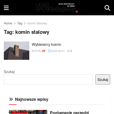
Home
Tag
komin stalowy
Tag:
komin stalowy
Wybieramy komin
AUTOR
JW
2026-08-01
5
Szukaj
Szukaj
Najnowsze wpisy
Porównanie narzędzi