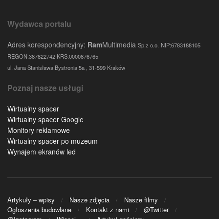
Wydawca portalu
Adres korespondencyjny:
Ram
Multimedia
Sp.z o.o.
NIP:6783188105
REGON:387822742 KRS:0000876765
ul. Jana Stanisława Bystronia 5a , 31-599 Kraków
Poznaj nasze usługi
Wirtualny spacer
Wirtualny spacer Google
Monitory reklamowe
Wirtualny spacer po muzeum
Wynajem ekranów led
Artykuły – wpisy
Nasze zdjęcia
Nasze filmy
Ogłoszenia budowlane
Kontakt z nami
@Twitter