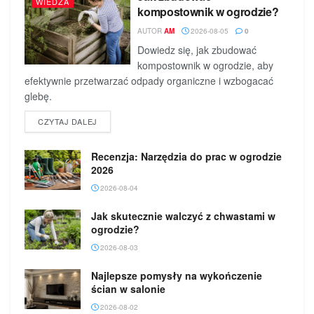
WIEDZA
kompostownik w ogrodzie?
AUTOR
AM
2026-08-05
0
Dowiedz się, jak zbudować
kompostownik w ogrodzie, aby
efektywnie przetwarzać odpady organiczne i wzbogacać
glebę.
DETAILS
CZYTAJ DALEJ
Recenzja: Narzędzia do prac w ogrodzie
2026
2026-08-04
Jak skutecznie walczyć z chwastami w
ogrodzie?
2026-08-03
Najlepsze pomysły na wykończenie
ścian w salonie
2026-08-02