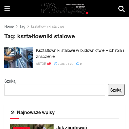
Home
Tag
kształtowniki stalowe
Tag:
kształtowniki stalowe
Kształtowniki stalowe w budownictwie – ich rola i
znaczenie
AUTOR
AM
2026-04-22
0
Szukaj
Szukaj
Najnowsze wpisy
Jak zbudować