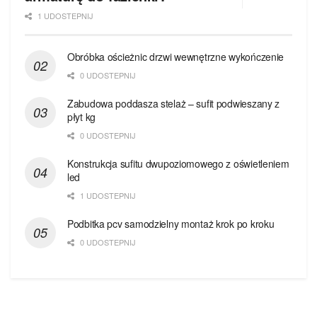
1 UDOSTEPNIJ
Obróbka ościeżnic drzwi wewnętrzne wykończenie
0 UDOSTEPNIJ
Zabudowa poddasza stelaż – sufit podwieszany z
płyt kg
0 UDOSTEPNIJ
Konstrukcja sufitu dwupoziomowego z oświetleniem
led
1 UDOSTEPNIJ
Podbitka pcv samodzielny montaż krok po kroku
0 UDOSTEPNIJ