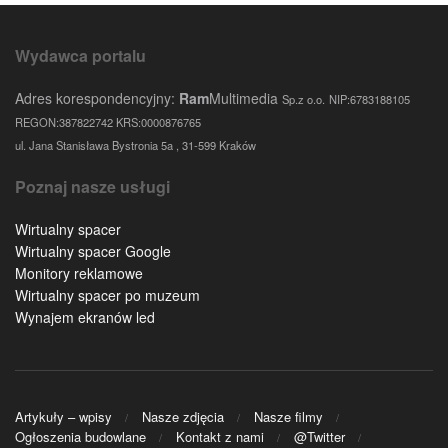
Wydawca portalu
Adres korespondencyjny:
Ram
Multimedia
Sp.z o.o.
NIP:6783188105
REGON:387822742 KRS:0000876765
ul. Jana Stanisława Bystronia 5a , 31-599 Kraków
Poznaj nasze usługi
Wirtualny spacer
Wirtualny spacer Google
Monitory reklamowe
Wirtualny spacer po muzeum
Wynajem ekranów led
Artykuły – wpisy
Nasze zdjęcia
Nasze filmy
Ogłoszenia budowlane
Kontakt z nami
@Twitter