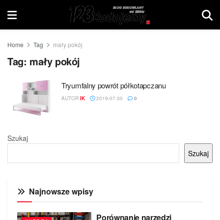
Home
Tag
mały pokój
Tag:
mały pokój
Tryumfalny powrót półkotapczanu
AUTOR
IK
2019-07-30
0
Szukaj
Szukaj
Najnowsze wpisy
Porównanie narzędzi