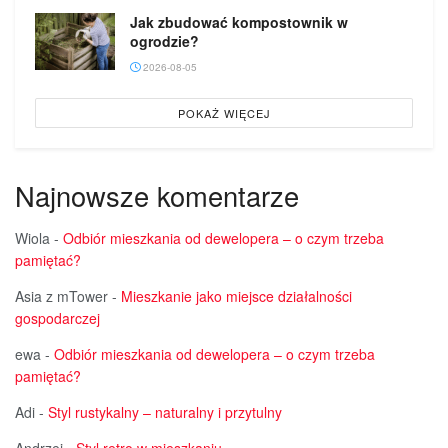
Jak zbudować kompostownik w
ogrodzie?
2026-08-05
POKAŻ WIĘCEJ
Najnowsze komentarze
Wiola
-
Odbiór mieszkania od dewelopera – o czym trzeba
pamiętać?
Asia z mTower
-
Mieszkanie jako miejsce działalności
gospodarczej
ewa
-
Odbiór mieszkania od dewelopera – o czym trzeba
pamiętać?
Adi
-
Styl rustykalny – naturalny i przytulny