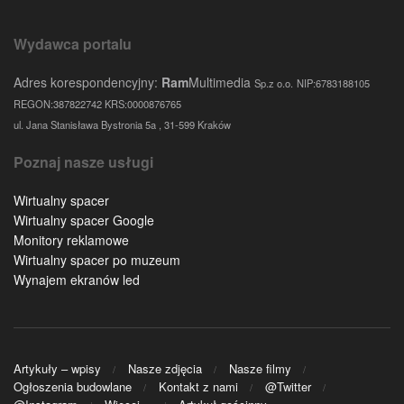
Wydawca portalu
Adres korespondencyjny:
Ram
Multimedia
Sp.z o.o.
NIP:6783188105
REGON:387822742 KRS:0000876765
ul. Jana Stanisława Bystronia 5a , 31-599 Kraków
Poznaj nasze usługi
Wirtualny spacer
Wirtualny spacer Google
Monitory reklamowe
Wirtualny spacer po muzeum
Wynajem ekranów led
Artykuły – wpisy
Nasze zdjęcia
Nasze filmy
Ogłoszenia budowlane
Kontakt z nami
@Twitter