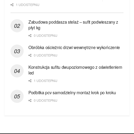
1 UDOSTEPNIJ
Zabudowa poddasza stelaż – sufit podwieszany z
płyt kg
0 UDOSTEPNIJ
Obróbka ościeżnic drzwi wewnętrzne wykończenie
0 UDOSTEPNIJ
Konstrukcja sufitu dwupoziomowego z oświetleniem
led
1 UDOSTEPNIJ
Podbitka pcv samodzielny montaż krok po kroku
0 UDOSTEPNIJ