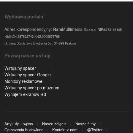
Wydawca portalu
Adres korespondencyjny:
Ram
Multimedia
Sp.z o.o.
NIP:6783188105
REGON:387822742 KRS:0000876765
ul. Jana Stanisława Bystronia 5a , 31-599 Kraków
Poznaj nasze usługi
Wirtualny spacer
Wirtualny spacer Google
Monitory reklamowe
Wirtualny spacer po muzeum
Wynajem ekranów led
Artykuły – wpisy
Nasze zdjęcia
Nasze filmy
Ogłoszenia budowlane
Kontakt z nami
@Twitter