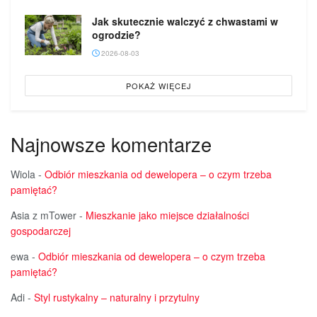
Jak skutecznie walczyć z chwastami w
ogrodzie?
2026-08-03
POKAŻ WIĘCEJ
Najnowsze komentarze
Wiola
-
Odbiór mieszkania od dewelopera – o czym trzeba
pamiętać?
Asia z mTower
-
Mieszkanie jako miejsce działalności
gospodarczej
ewa
-
Odbiór mieszkania od dewelopera – o czym trzeba
pamiętać?
Adi
-
Styl rustykalny – naturalny i przytulny