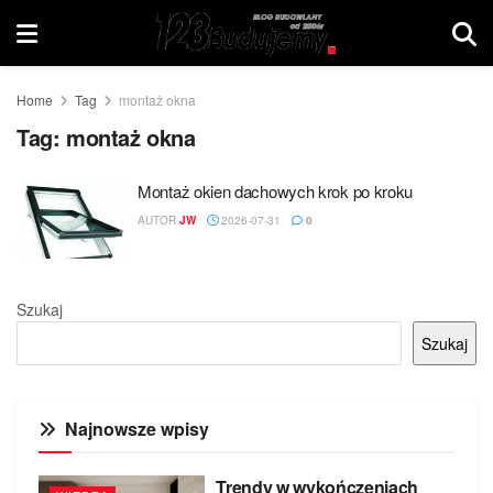
Home
Tag
montaż okna
Tag:
montaż okna
Montaż okien dachowych krok po kroku
AUTOR
JW
2026-07-31
0
Szukaj
Szukaj
Najnowsze wpisy
Trendy w wykończeniach