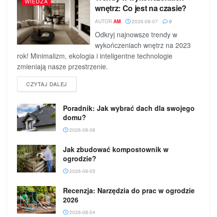
WIEDZA
wnętrz: Co jest na czasie?
AUTOR
AM
2026-08-07
0
Odkryj najnowsze trendy w
wykończeniach wnętrz na 2023
rok! Minimalizm, ekologia i inteligentne technologie
zmieniają nasze przestrzenie.
DETAILS
CZYTAJ DALEJ
Poradnik: Jak wybrać dach dla swojego
domu?
2026-08-06
Jak zbudować kompostownik w
ogrodzie?
2026-08-05
Recenzja: Narzędzia do prac w ogrodzie
2026
2026-08-04