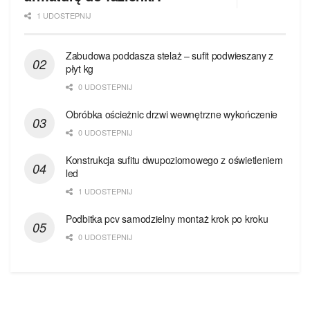
1 UDOSTEPNIJ
Zabudowa poddasza stelaż – sufit podwieszany z
płyt kg
0 UDOSTEPNIJ
Obróbka ościeżnic drzwi wewnętrzne wykończenie
0 UDOSTEPNIJ
Konstrukcja sufitu dwupoziomowego z oświetleniem
led
1 UDOSTEPNIJ
Podbitka pcv samodzielny montaż krok po kroku
0 UDOSTEPNIJ