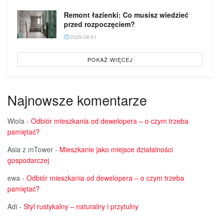
Remont łazienki: Co musisz wiedzieć
przed rozpoczęciem?
2026-08-01
POKAŻ WIĘCEJ
Najnowsze komentarze
Wiola
-
Odbiór mieszkania od dewelopera – o czym trzeba
pamiętać?
Asia z mTower
-
Mieszkanie jako miejsce działalności
gospodarczej
ewa
-
Odbiór mieszkania od dewelopera – o czym trzeba
pamiętać?
Adi
-
Styl rustykalny – naturalny i przytulny