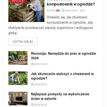
WIEDZA
kompostownik w ogrodzie?
AUTOR
AM
2026-08-05
0
Dowiedz się, jak zbudować
kompostownik w ogrodzie, aby
efektywnie przetwarzać odpady organiczne i wzbogacać
glebę.
DETAILS
CZYTAJ DALEJ
Recenzja: Narzędzia do prac w ogrodzie
2026
2026-08-04
Jak skutecznie walczyć z chwastami w
ogrodzie?
2026-08-03
Najlepsze pomysły na wykończenie
ścian w salonie
2026-08-02