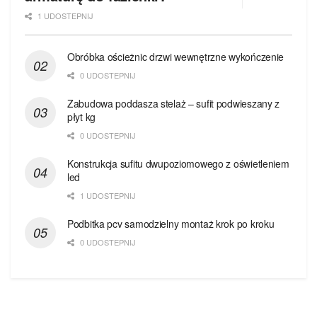
1 UDOSTEPNIJ
Obróbka ościeżnic drzwi wewnętrzne wykończenie
0 UDOSTEPNIJ
Zabudowa poddasza stelaż – sufit podwieszany z
płyt kg
0 UDOSTEPNIJ
Konstrukcja sufitu dwupoziomowego z oświetleniem
led
1 UDOSTEPNIJ
Podbitka pcv samodzielny montaż krok po kroku
0 UDOSTEPNIJ