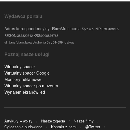
Wydawca portalu
Adres korespondencyjny:
Ram
Multimedia
Sp.z o.o.
NIP:6783188105
REGON:387822742 KRS:0000876765
ul. Jana Stanisława Bystronia 5a , 31-599 Kraków
Poznaj nasze usługi
Wirtualny spacer
Wirtualny spacer Google
Monitory reklamowe
Wirtualny spacer po muzeum
Wynajem ekranów led
Artykuły – wpisy
Nasze zdjęcia
Nasze filmy
Ogłoszenia budowlane
Kontakt z nami
@Twitter