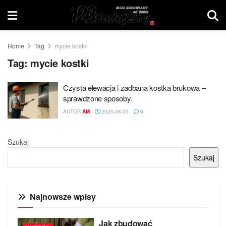
Home
Tag
mycie kostki
Tag:
mycie kostki
Czysta elewacja i zadbana kostka brukowa –
sprawdzone sposoby.
AUTOR
AM
2025-08-30
0
Szukaj
Szukaj
Najnowsze wpisy
Jak zbudować