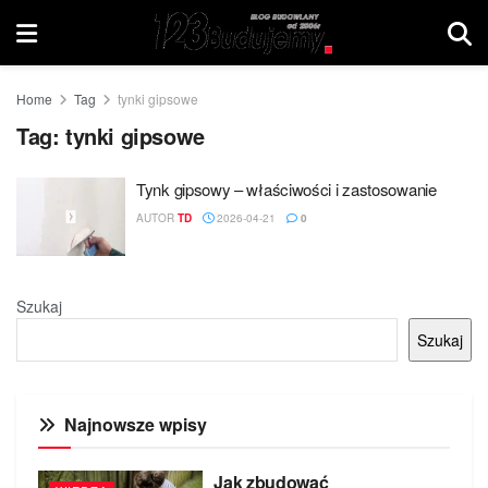
Home
Tag
tynki gipsowe
Tag:
tynki gipsowe
Tynk gipsowy – właściwości i zastosowanie
AUTOR
TD
2026-04-21
0
Szukaj
Szukaj
Najnowsze wpisy
Jak zbudować