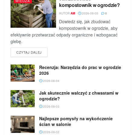
WIEDZA
kompostownik w ogrodzie?
AUTOR
AM
2026-08-05
0
Dowiedz się, jak zbudować
kompostownik w ogrodzie, aby
efektywnie przetwarzać odpady organiczne i wzbogacać
glebę.
DETAILS
CZYTAJ DALEJ
Recenzja: Narzędzia do prac w ogrodzie
2026
2026-08-04
Jak skutecznie walczyć z chwastami w
ogrodzie?
2026-08-03
Najlepsze pomysły na wykończenie
ścian w salonie
2026-08-02