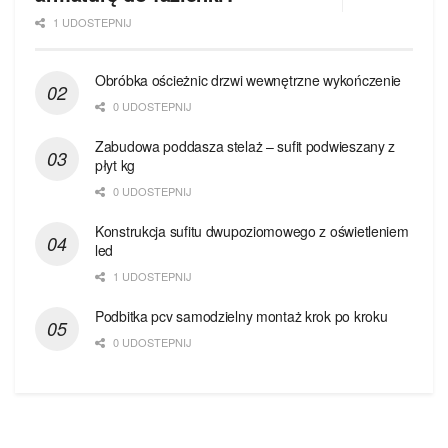
1 UDOSTEPNIJ
Obróbka ościeżnic drzwi wewnętrzne wykończenie
0 UDOSTEPNIJ
Zabudowa poddasza stelaż – sufit podwieszany z
płyt kg
0 UDOSTEPNIJ
Konstrukcja sufitu dwupoziomowego z oświetleniem
led
1 UDOSTEPNIJ
Podbitka pcv samodzielny montaż krok po kroku
0 UDOSTEPNIJ