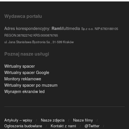
Wydawca portalu
Adres korespondencyjny:
Ram
Multimedia
Sp.z o.o.
NIP:6783188105
REGON:387822742 KRS:0000876765
ul. Jana Stanisława Bystronia 5a , 31-599 Kraków
Poznaj nasze usługi
Wirtualny spacer
Wirtualny spacer Google
Monitory reklamowe
Wirtualny spacer po muzeum
Wynajem ekranów led
Artykuły – wpisy
Nasze zdjęcia
Nasze filmy
Ogłoszenia budowlane
Kontakt z nami
@Twitter