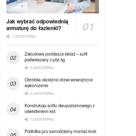
Jak wybrać odpowiednią
armaturę do łazienki?
1 UDOSTEPNIJ
Zabudowa poddasza stelaż – sufit
podwieszany z płyt kg
0 UDOSTEPNIJ
Obróbka ościeżnic drzwi wewnętrzne
wykończenie
0 UDOSTEPNIJ
Konstrukcja sufitu dwupoziomowego z
oświetleniem led
1 UDOSTEPNIJ
Podbitka pcv samodzielny montaż krok