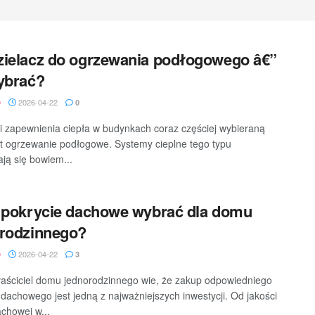
ielacz do ogrzewania podłogowego â€”
ybrać?
2026-04-22
D
0
i zapewnienia ciepła w budynkach coraz częściej wybieraną
st ogrzewanie podłogowe. Systemy cieplne tego typu
ją się bowiem...
 pokrycie dachowe wybrać dla domu
rodzinnego?
2026-04-22
D
3
aściciel domu jednorodzinnego wie, że zakup odpowiedniego
 dachowego jest jedną z najważniejszych inwestycji. Od jakości
achowej w...