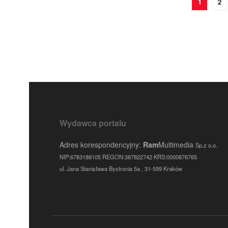
1
2
Wydawca portalu
Adres korespondencyjny:
Ram
Multimedia
Sp.z o.o.
NIP:6783188105 REGON:387822742 KRS:0000876765
ul. Jana Stanisława Bystronia 5a , 31-599 Kraków