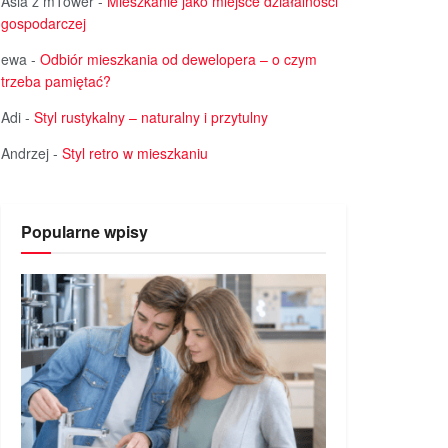
Asia z mTower
-
Mieszkanie jako miejsce działalności
gospodarczej
ewa
-
Odbiór mieszkania od dewelopera – o czym
trzeba pamiętać?
Adi
-
Styl rustykalny – naturalny i przytulny
Andrzej
-
Styl retro w mieszkaniu
Popularne wpisy