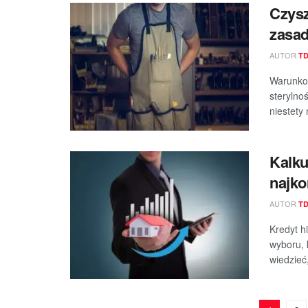
Czysz
zasa
AUTOR
T
Warunkom
sterylno
niestety
Kalku
najko
AUTOR
T
Kredyt h
wyboru, 
wiedzieć,