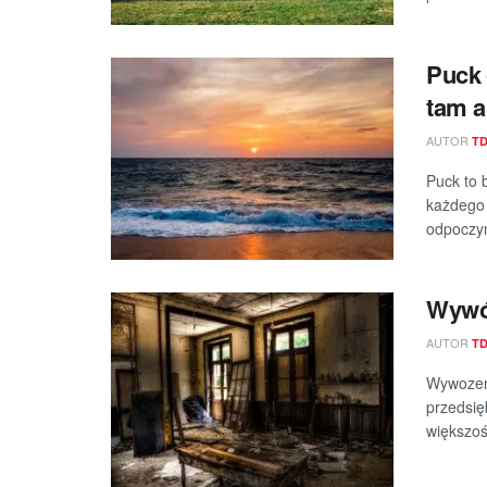
Puck 
tam a
AUTOR
T
Puck to 
każdego 
odpoczyn
Wywó
AUTOR
T
Wywozem 
przedsię
większoś