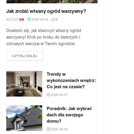
Jak zrobić własny ogród warzywny?
AUTOR
2026-08-08
AM
0
Dowiedz się, jak stworzyć własny ogród
warzywny! Krok po kroku do świeżych i
zdrowych warzyw w Twoim ogrodzie.
DETAILS
CZYTAJ DALEJ
Trendy w
wykończeniach wnętrz:
Co jest na czasie?
2026-08-07
Poradnik: Jak wybrać
dach dla swojego
domu?
2026-08-06