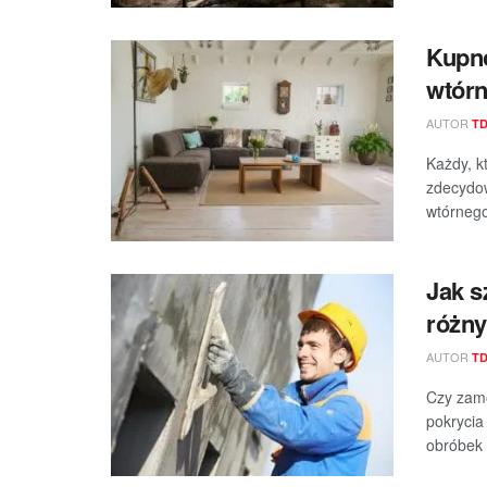
Kupno
wtór
AUTOR
T
Każdy, k
zdecydow
wtórnego
Jak s
różny
AUTOR
T
Czy zamó
pokrycia
obróbek 