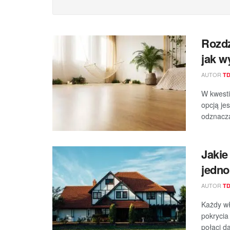
Rozdz
jak w
AUTOR
T
W kwesti
opcją je
odznacza
Jakie
jedno
AUTOR
T
Każdy wł
pokrycia
połaci d