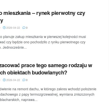
 mieszkania – rynek pierwotny czy
ny
2026-04-22
D
0
to planuje zakup mieszkania w pierwszej kolejności musi
ać czy będzie ono pochodziło z rynku pierwotnego czy
. Jednocześnie...
zacować prace tego samego rodzaju w
ch obiektach budowlanych?
2026-04-22
D
0
wienie na remont dachu, w którego zakres wchodzi położenie
 dachowego z papy termozgrzewalnej, wymiana zniszczonych
blacharskich, naprawa...