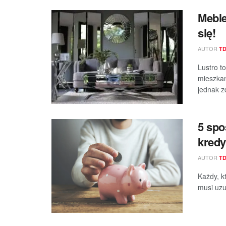
Meble
się!
AUTOR
T
Lustro t
mieszkan
jednak zd
5 spo
kredy
AUTOR
T
Każdy, k
musi uzu