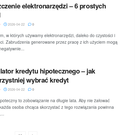
czenie elektronarzędzi – 6 prostych
d
2026-04-22
D
0
, w których używamy elektronarzędzi, daleko do czystości i
ści. Zabrudzenia generowane przez pracę z ich użyciem mogą
 negatywnie...
lator kredytu hipotecznego – jak
rzystniej wybrać kredyt
2026-04-22
D
0
ipoteczny to zobowiązanie na długie lata. Aby nie żałować
każda osoba chcąca skorzystać z tego rozwiązania powinna
...