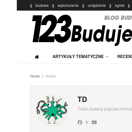
§
budowa
§
wykończenie
§
urządzenie
§
ogród
§
ARTYKUŁY TEMATYCZNE
RECEN
Home
Author
TD
Treść dodana poprzez formu