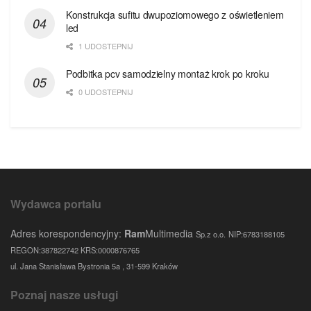
Konstrukcja sufitu dwupoziomowego z oświetleniem
led
1 UDOSTEPNIJ
Podbitka pcv samodzielny montaż krok po kroku
0 UDOSTEPNIJ
Wydawca portalu
Adres korespondencyjny:
Ram
Multimedia
Sp.z o.o.
NIP:6783188105
REGON:387822742 KRS:0000876765
ul. Jana Stanisława Bystronia 5a , 31-599 Kraków
Poznaj nasze usługi