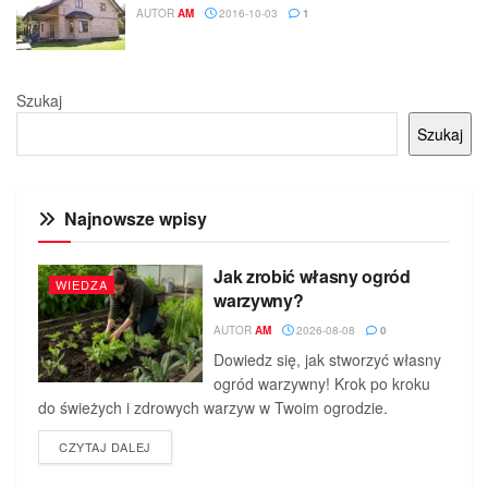
AUTOR
AM
2016-10-03
1
Szukaj
Szukaj
Najnowsze wpisy
Jak zrobić własny ogród
WIEDZA
warzywny?
AUTOR
AM
2026-08-08
0
Dowiedz się, jak stworzyć własny
ogród warzywny! Krok po kroku
do świeżych i zdrowych warzyw w Twoim ogrodzie.
DETAILS
CZYTAJ DALEJ