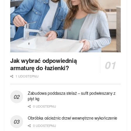
Jak wybrać odpowiednią
armaturę do łazienki?
1 UDOSTEPNIJ
Zabudowa poddasza stelaż – sufit podwieszany z
płyt kg
0 UDOSTEPNIJ
Obróbka ościeżnic drzwi wewnętrzne wykończenie
0 UDOSTEPNIJ