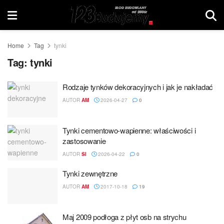
Home
Tag
tynki
Tag:
tynki
Rodzaje tynków dekoracyjnych i jak je nakładać
AUTOR
AM
2026-04-27
0
Tynki cementowo-wapienne: właściwości i
zastosowanie
AUTOR
SI
2026-04-22
0
Tynki zewnętrzne
AUTOR
AM
2017-10-18
19
Maj 2009 podłoga z płyt osb na strychu