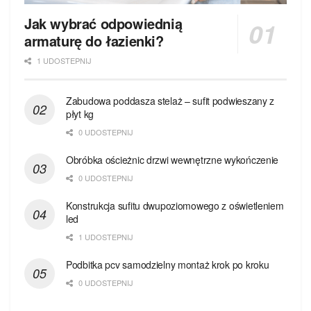
Jak wybrać odpowiednią
armaturę do łazienki?
1 UDOSTEPNIJ
Zabudowa poddasza stelaż – sufit podwieszany z
płyt kg
0 UDOSTEPNIJ
Obróbka ościeżnic drzwi wewnętrzne wykończenie
0 UDOSTEPNIJ
Konstrukcja sufitu dwupoziomowego z oświetleniem
led
1 UDOSTEPNIJ
Podbitka pcv samodzielny montaż krok po kroku
0 UDOSTEPNIJ