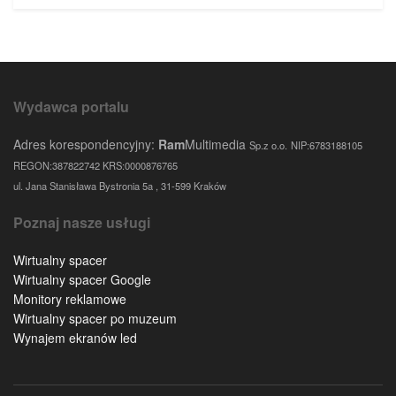
Wydawca portalu
Adres korespondencyjny:
Ram
Multimedia
Sp.z o.o.
NIP:6783188105
REGON:387822742 KRS:0000876765
ul. Jana Stanisława Bystronia 5a , 31-599 Kraków
Poznaj nasze usługi
Wirtualny spacer
Wirtualny spacer Google
Monitory reklamowe
Wirtualny spacer po muzeum
Wynajem ekranów led