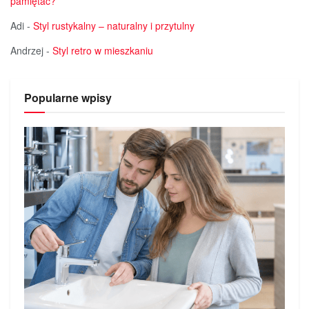
pamiętać?
Adi
-
Styl rustykalny – naturalny i przytulny
Andrzej
-
Styl retro w mieszkaniu
Popularne wpisy