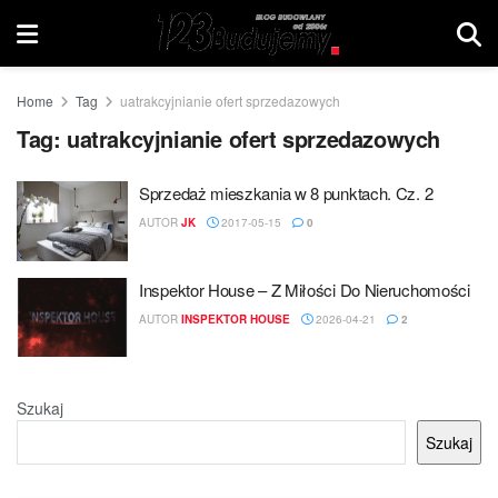
Home
Tag
uatrakcyjnianie ofert sprzedazowych
Tag:
uatrakcyjnianie ofert sprzedazowych
Sprzedaż mieszkania w 8 punktach. Cz. 2
AUTOR
JK
2017-05-15
0
Inspektor House – Z Miłości Do Nieruchomości
AUTOR
INSPEKTOR HOUSE
2026-04-21
2
Szukaj
Szukaj