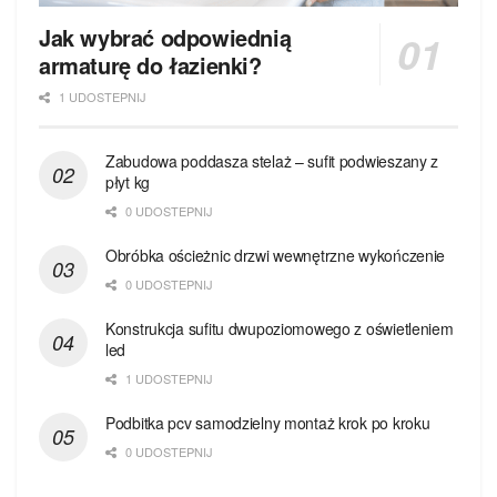
Jak wybrać odpowiednią
armaturę do łazienki?
1 UDOSTEPNIJ
Zabudowa poddasza stelaż – sufit podwieszany z
płyt kg
0 UDOSTEPNIJ
Obróbka ościeżnic drzwi wewnętrzne wykończenie
0 UDOSTEPNIJ
Konstrukcja sufitu dwupoziomowego z oświetleniem
led
1 UDOSTEPNIJ
Podbitka pcv samodzielny montaż krok po kroku
0 UDOSTEPNIJ