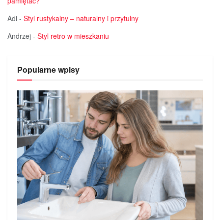
pamiętać?
Adi
-
Styl rustykalny – naturalny i przytulny
Andrzej
-
Styl retro w mieszkaniu
Popularne wpisy