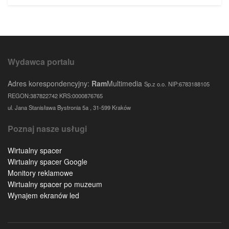
Wydawca portalu
Adres korespondencyjny:
Ram
Multimedia
Sp.z o.o.
NIP:6783188105
REGON:387822742 KRS:0000876765
ul. Jana Stanisława Bystronia 5a , 31-599 Kraków
Poznaj nasze usługi
Wirtualny spacer
Wirtualny spacer Google
Monitory reklamowe
Wirtualny spacer po muzeum
Wynajem ekranów led