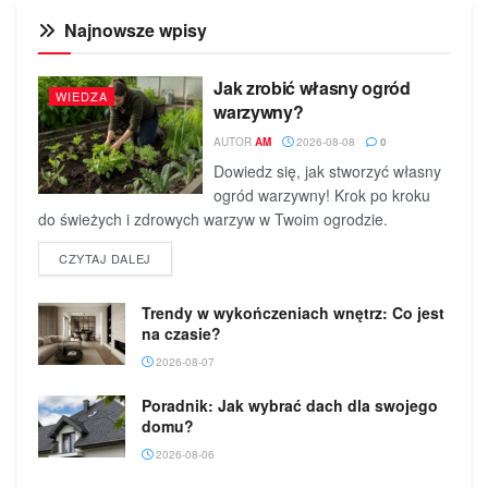
Najnowsze wpisy
Jak zrobić własny ogród
WIEDZA
warzywny?
AUTOR
AM
2026-08-08
0
Dowiedz się, jak stworzyć własny
ogród warzywny! Krok po kroku
do świeżych i zdrowych warzyw w Twoim ogrodzie.
DETAILS
CZYTAJ DALEJ
Trendy w wykończeniach wnętrz: Co jest
na czasie?
2026-08-07
Poradnik: Jak wybrać dach dla swojego
domu?
2026-08-06