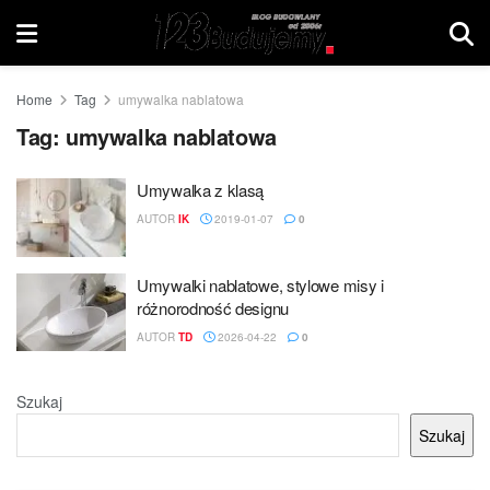
Home
Tag
umywalka nablatowa
Tag:
umywalka nablatowa
Umywalka z klasą
AUTOR
IK
2019-01-07
0
Umywalki nablatowe, stylowe misy i
różnorodność designu
AUTOR
TD
2026-04-22
0
Szukaj
Szukaj