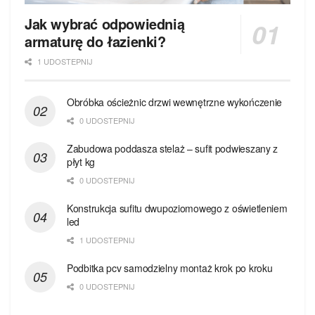
Jak wybrać odpowiednią
armaturę do łazienki?
1 UDOSTEPNIJ
Obróbka ościeżnic drzwi wewnętrzne wykończenie
0 UDOSTEPNIJ
Zabudowa poddasza stelaż – sufit podwieszany z
płyt kg
0 UDOSTEPNIJ
Konstrukcja sufitu dwupoziomowego z oświetleniem
led
1 UDOSTEPNIJ
Podbitka pcv samodzielny montaż krok po kroku
0 UDOSTEPNIJ