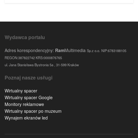
Wydawca portalu
Adres korespondencyjny:
Ram
Multimedia
Sp.z o.o.
NIP:6783188105
REGON:387822742 KRS:0000876765
ul. Jana Stanisława Bystronia 5a , 31-599 Kraków
Poznaj nasze usługi
Wirtualny spacer
Wirtualny spacer Google
Monitory reklamowe
Wirtualny spacer po muzeum
Wynajem ekranów led