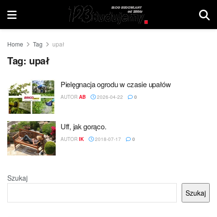
Home
Tag
upał
Tag:
upał
Pielęgnacja ogrodu w czasie upałów
AUTOR
AB
2026-04-22
0
Uff, jak gorąco.
AUTOR
IK
2018-07-17
0
Szukaj
Szukaj