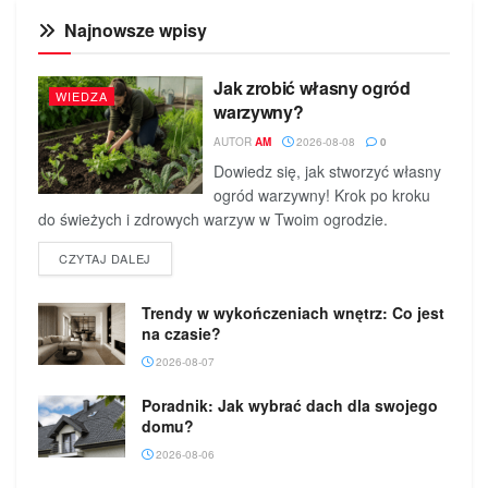
Najnowsze wpisy
Jak zrobić własny ogród
WIEDZA
warzywny?
AUTOR
AM
2026-08-08
0
Dowiedz się, jak stworzyć własny
ogród warzywny! Krok po kroku
do świeżych i zdrowych warzyw w Twoim ogrodzie.
DETAILS
CZYTAJ DALEJ
Trendy w wykończeniach wnętrz: Co jest
na czasie?
2026-08-07
Poradnik: Jak wybrać dach dla swojego
domu?
2026-08-06