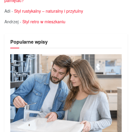
pamiętać?
Adi
-
Styl rustykalny – naturalny i przytulny
Andrzej
-
Styl retro w mieszkaniu
Popularne wpisy