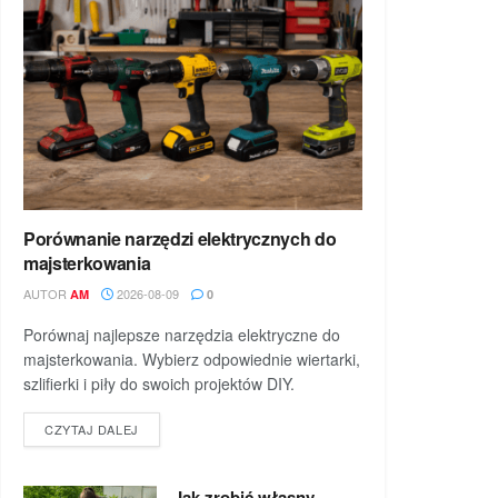
Porównanie narzędzi elektrycznych do
majsterkowania
AUTOR
2026-08-09
AM
0
Porównaj najlepsze narzędzia elektryczne do
majsterkowania. Wybierz odpowiednie wiertarki,
szlifierki i piły do swoich projektów DIY.
DETAILS
CZYTAJ DALEJ
Jak zrobić własny