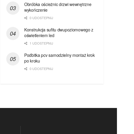
Obróbka ościeżnic drzwi wewnętrzne
wykończenie
0 UDOSTEPNIJ
Konstrukcja sufitu dwupoziomowego z
oświetleniem led
1 UDOSTEPNIJ
Podbitka pcv samodzielny montaż krok
po kroku
0 UDOSTEPNIJ