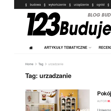
§
budowa
§
wykończenie
§
urządzenie
§
ogród
§
ARTYKUŁY TEMATYCZNE
RECEN
Home
Tag
urzadzanie
Tag:
urzadzanie
Pokój
AUTOR
IK
Uniwersa