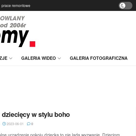
prace remontowe
ZJE
GALERIA WIDEO
GALERIA FOTOGRAFICZNA
 dziecięcy w stylu boho
2023-06-01
0
lne urządzenie pokoju dziecka to nie lada wyzwanie. Dzieciom