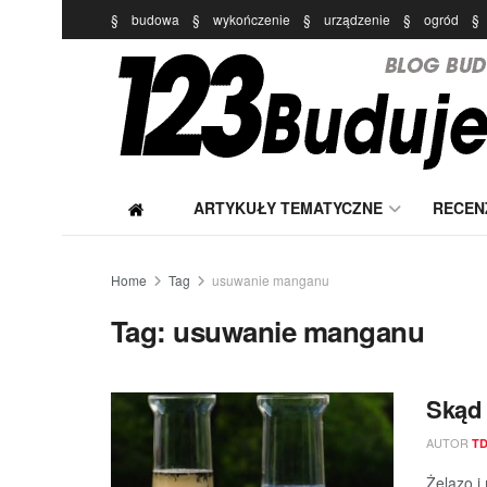
§
budowa
§
wykończenie
§
urządzenie
§
ogród
§
ARTYKUŁY TEMATYCZNE
RECEN
Home
Tag
usuwanie manganu
Tag:
usuwanie manganu
Skąd 
AUTOR
T
Żelazo i