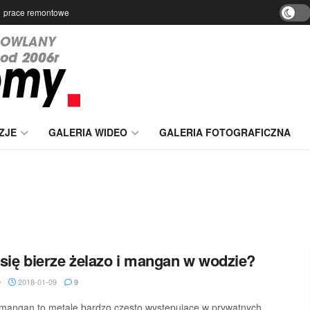
prace remontowe
ZJE
GALERIA WIDEO
GALERIA FOTOGRAFICZNA
się bierze żelazo i mangan w wodzie?
2018-01-09
D
9
 mangan to metale bardzo często występujące w prywatnych