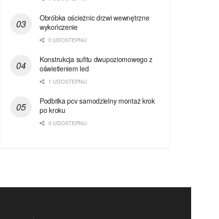
Obróbka ościeżnic drzwi wewnętrzne
wykończenie
0 UDOSTEPNIJ
Konstrukcja sufitu dwupoziomowego z
oświetleniem led
1 UDOSTEPNIJ
Podbitka pcv samodzielny montaż krok
po kroku
0 UDOSTEPNIJ