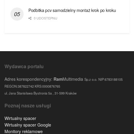
Podbitka pcv samodzielny montaż krok po kroku
0 UDOSTEPNIJ
Wydawca portalu
Adres korespondencyjny:
Ram
Multimedia
Sp.z o.o.
NIP:6783188105
REGON:387822742 KRS:0000876765
ul. Jana Stanisława Bystronia 5a , 31-599 Kraków
Poznaj nasze usługi
Wirtualny spacer
Wirtualny spacer Google
Monitory reklamowe