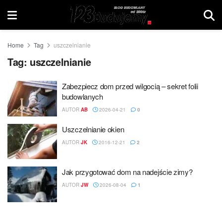
Home
Tag
uszczelnianie
Tag:
uszczelnianie
Zabezpiecz dom przed wilgocią – sekret folii
budowlanych
AUTOR
AB
2026-04-21
0
Uszczelnianie okien
AUTOR
JK
2016-12-21
2
Jak przygotować dom na nadejście zimy?
AUTOR
JW
2026-08-04
1