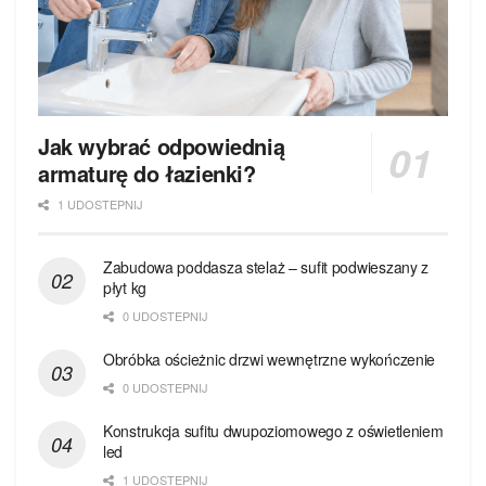
Jak wybrać odpowiednią
armaturę do łazienki?
1 UDOSTEPNIJ
Zabudowa poddasza stelaż – sufit podwieszany z
płyt kg
0 UDOSTEPNIJ
Obróbka ościeżnic drzwi wewnętrzne wykończenie
0 UDOSTEPNIJ
Konstrukcja sufitu dwupoziomowego z oświetleniem
led
1 UDOSTEPNIJ