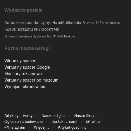
Wydawca portalu
Adres korespondencyjny:
Ram
Multimedia
Sp.z o.o.
NIP:6783188105
REGON:387822742 KRS:0000876765
ul. Jana Stanisława Bystronia 5a , 31-599 Kraków
Poznaj nasze usługi
Wirtualny spacer
Wirtualny spacer Google
Monitory reklamowe
Wirtualny spacer po muzeum
Wynajem ekranów led
Artykuły – wpisy
Nasze zdjęcia
Nasze filmy
Ogłoszenia budowlane
Kontakt z nami
@Twitter
@Instagram
Więcej…
Artykuł gościnny