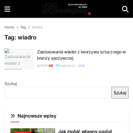
Home
Tag
wiadro
Tag:
wiadro
Zastosowanie wiader z tworzywa sztucznego w
branży spożywczej
AUTOR
AM
2026-04-27
0
Szukaj
Szukaj
Najnowsze wpisy
Jak zrobić własny ogród