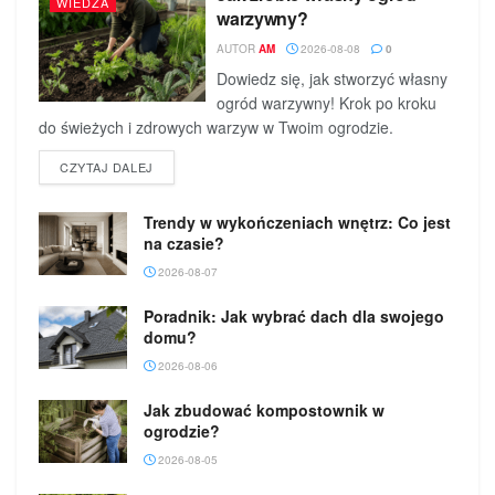
WIEDZA
warzywny?
AUTOR
AM
2026-08-08
0
Dowiedz się, jak stworzyć własny
ogród warzywny! Krok po kroku
do świeżych i zdrowych warzyw w Twoim ogrodzie.
DETAILS
CZYTAJ DALEJ
Trendy w wykończeniach wnętrz: Co jest
na czasie?
2026-08-07
Poradnik: Jak wybrać dach dla swojego
domu?
2026-08-06
Jak zbudować kompostownik w
ogrodzie?
2026-08-05