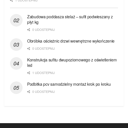
1 UDOSTEPNIJ
Zabudowa poddasza stelaż – sufit podwieszany z
płyt kg
0 UDOSTEPNIJ
Obróbka ościeżnic drzwi wewnętrzne wykończenie
0 UDOSTEPNIJ
Konstrukcja sufitu dwupoziomowego z oświetleniem
led
1 UDOSTEPNIJ
Podbitka pcv samodzielny montaż krok po kroku
0 UDOSTEPNIJ