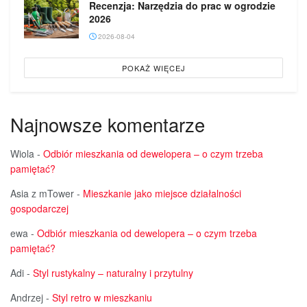
Recenzja: Narzędzia do prac w ogrodzie
2026
2026-08-04
POKAŻ WIĘCEJ
Najnowsze komentarze
Wiola
-
Odbiór mieszkania od dewelopera – o czym trzeba
pamiętać?
Asia z mTower
-
Mieszkanie jako miejsce działalności
gospodarczej
ewa
-
Odbiór mieszkania od dewelopera – o czym trzeba
pamiętać?
Adi
-
Styl rustykalny – naturalny i przytulny
Andrzej
-
Styl retro w mieszkaniu