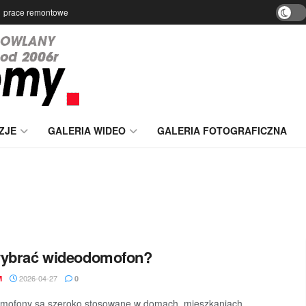
prace remontowe
ZJE
GALERIA WIDEO
GALERIA FOTOGRAFICZNA
wybrać wideodomofon?
2026-04-27
M
0
mofony są szeroko stosowane w domach, mieszkaniach,