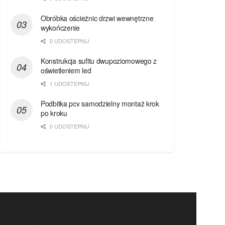
Obróbka ościeżnic drzwi wewnętrzne
wykończenie
0 UDOSTEPNIJ
Konstrukcja sufitu dwupoziomowego z
oświetleniem led
1 UDOSTEPNIJ
Podbitka pcv samodzielny montaż krok
po kroku
0 UDOSTEPNIJ