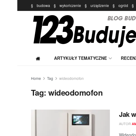
§
budowa
§
wykończenie
§
urządzenie
§
ogród
§
ARTYKUŁY TEMATYCZNE
RECEN
Home
Tag
wideodomofon
Tag:
wideodomofon
Jak 
AUTOR
A
Wideodo