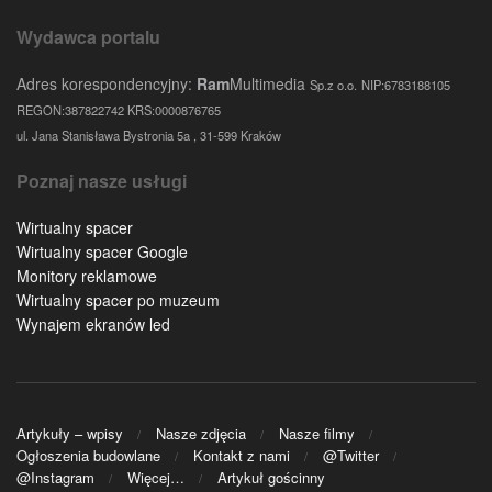
Wydawca portalu
Adres korespondencyjny:
Ram
Multimedia
Sp.z o.o.
NIP:6783188105
REGON:387822742 KRS:0000876765
ul. Jana Stanisława Bystronia 5a , 31-599 Kraków
Poznaj nasze usługi
Wirtualny spacer
Wirtualny spacer Google
Monitory reklamowe
Wirtualny spacer po muzeum
Wynajem ekranów led
Artykuły – wpisy
Nasze zdjęcia
Nasze filmy
Ogłoszenia budowlane
Kontakt z nami
@Twitter
@Instagram
Więcej…
Artykuł gościnny