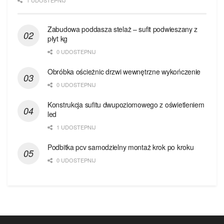
1 UDOSTEPNIJ
Zabudowa poddasza stelaż – sufit podwieszany z
płyt kg
0 UDOSTEPNIJ
Obróbka ościeżnic drzwi wewnętrzne wykończenie
0 UDOSTEPNIJ
Konstrukcja sufitu dwupoziomowego z oświetleniem
led
1 UDOSTEPNIJ
Podbitka pcv samodzielny montaż krok po kroku
0 UDOSTEPNIJ