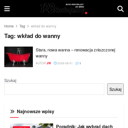
Home
Tag
wkład do wanny
Tag:
wkład do wanny
Stara, nowa wanna – renowacja zniszczonej
wanny
AUTOR
JW
2026-08-01
3
Szukaj
Szukaj
Najnowsze wpisy
Poradnik: Jak wybrać dach