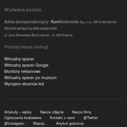
Wydawca portalu
Adres korespondencyjny:
Ram
Multimedia
Sp.z o.o.
NIP:6783188105
REGON:387822742 KRS:0000876765
ul. Jana Stanisława Bystronia 5a , 31-599 Kraków
Poznaj nasze usługi
Wirtualny spacer
Wirtualny spacer Google
Monitory reklamowe
Wirtualny spacer po muzeum
Wynajem ekranów led
Artykuły – wpisy
Nasze zdjęcia
Nasze filmy
Ogłoszenia budowlane
Kontakt z nami
@Twitter
@Instagram
Więcej…
Artykuł gościnny