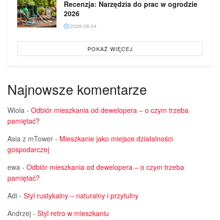
Recenzja: Narzędzia do prac w ogrodzie
2026
2026-08-04
POKAŻ WIĘCEJ
Najnowsze komentarze
Wiola
-
Odbiór mieszkania od dewelopera – o czym trzeba
pamiętać?
Asia z mTower
-
Mieszkanie jako miejsce działalności
gospodarczej
ewa
-
Odbiór mieszkania od dewelopera – o czym trzeba
pamiętać?
Adi
-
Styl rustykalny – naturalny i przytulny
Andrzej
-
Styl retro w mieszkaniu