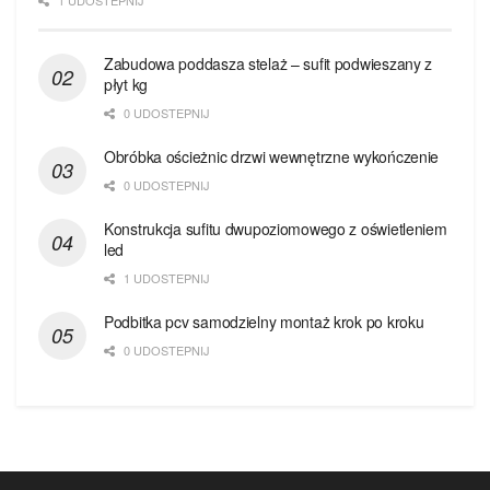
1 UDOSTEPNIJ
Zabudowa poddasza stelaż – sufit podwieszany z
płyt kg
0 UDOSTEPNIJ
Obróbka ościeżnic drzwi wewnętrzne wykończenie
0 UDOSTEPNIJ
Konstrukcja sufitu dwupoziomowego z oświetleniem
led
1 UDOSTEPNIJ
Podbitka pcv samodzielny montaż krok po kroku
0 UDOSTEPNIJ