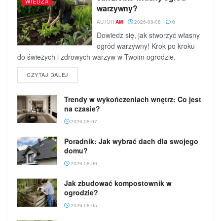
WIEDZA
warzywny?
AUTOR
AM
2026-08-08
0
Dowiedz się, jak stworzyć własny
ogród warzywny! Krok po kroku
do świeżych i zdrowych warzyw w Twoim ogrodzie.
DETAILS
CZYTAJ DALEJ
Trendy w wykończeniach wnętrz: Co jest
na czasie?
2026-08-07
Poradnik: Jak wybrać dach dla swojego
domu?
2026-08-06
Jak zbudować kompostownik w
ogrodzie?
2026-08-05