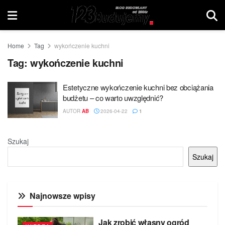
Home
Tag
wykończenie kuchni
Tag:
wykończenie kuchni
Estetyczne wykończenie kuchni bez obciążania
budżetu – co warto uwzględnić?
AUTOR
AB
2026-04-22
1
Szukaj
Szukaj
Najnowsze wpisy
Jak zrobić własny ogród